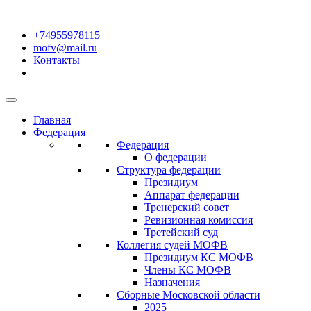
+74955978115
mofv@mail.ru
Контакты
Главная
Федерация
Федерация
О федерации
Структура федерации
Президиум
Аппарат федерации
Тренерский совет
Ревизионная комиссия
Третейский суд
Коллегия судей МОФВ
Президиум КС МОФВ
Члены КС МОФВ
Назначения
Сборные Московской области
2025