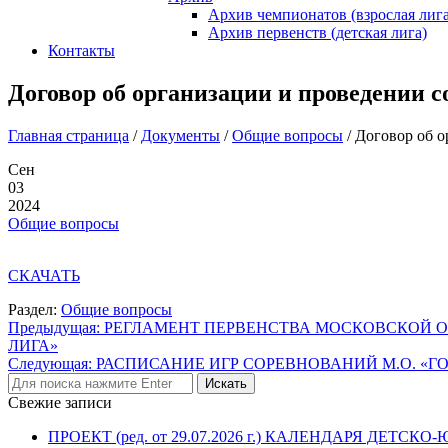
Архив чемпионатов (взрослая лига
Архив первенств (детская лига)
Контакты
Договор об организации и проведении 
Главная страница
/
Документы
/
Общие вопросы
/
Договор об о
Сен
03
2024
Общие вопросы
СКАЧАТЬ
Раздел:
Общие вопросы
Навигация
Предыдущая:
РЕГЛАМЕНТ ПЕРВЕНСТВА МОСКОВСКОЙ ОБЛА
ЛИГА»
по
Следующая:
РАСПИСАНИЕ ИГР СОРЕВНОВАНИЙ М.О. «ГОРО
записям
Свежие записи
ПРОЕКТ (ред. от 29.07.2026 г.) КАЛЕНДАРЯ 