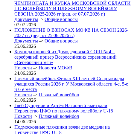
ЧЕМПИОНАТА И КУБКА МОСКОВСКОЙ ОБЛАСТИ
ПО ВОЛЕЙБОЛУ И ПЛЯЖНОМУ ВОЛЕЙБОЛУ
СЕЗОНА 2025-2026 гг.(ред. от 07.07.2026 г.)
Документы
->
Общие вопросы
07.07.2026
ПОЛОЖЕНИЕ О ВЗНОСАХ МОФВ НА СЕЗОН 2026-
2027 гг. (ред. от 25.06.2026 г.)
Документы
->
Общие вопросы
25.06.2026
Команда юношей из Домодедовской СОШ № 4 –
серебряный призер Всероссийских соревнований
«Серебряный мяч»
Новости
->
Новости МОФВ
24.06.2026
Пляжный волейбол. Финал XIII летней Спартакиады
учащихся России 2026 г. У Московской области 4-е, 5-е
и 6-е места
Новости
->
Пляжный волейбол
21.06.2026
Глеб Супрунов и Артём Нагорный выиграли
Первенство ЦФО по пляжному волейболу U-15
Новости
->
Пляжный волейбол
14.06.2026
Подмосковные пляжники взяли две медали на
Первенстве ЦФО U-18