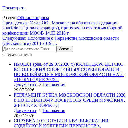
Посмотреть
Раздел:
Общие вопросы
Навигация
Предыдущая:
Устав ОО “Московская областная федерация
волейбола” (новая редакция), принятая на отчетно-выборной
по
конференции МОФВ 14.03.2018 г.
записям
Следующая:
Положение о Первенстве Московской области
(Детская лига) 2018-2019 гг.
Свежие записи
ПРОЕКТ (ред. от 29.07.2026 г.) КАЛЕНДАРЯ ДЕТСКО-
ЮНОШЕСКИХ СПОРТИВНЫХ СОРЕВНОВАНИЙ
ПО ВОЛЕЙБОЛУ В МОСКОВСКОЙ ОБЛАСТИ НА 2-
е ПОЛУГОДИЕ 2026 г.
Документы
->
Положения
29.07.2026
РЕГЛАМЕНТ КУБКА МОСКОВСКОЙ ОБЛАСТИ 2026
г. ПО ПЛЯЖНОМУ ВОЛЕЙБОЛУ СРЕДИ МУЖСКИХ,
ЖЕНСКИХ КОМАНД
Документы
->
Положения
20.07.2026
СПРАВКА О СОСТАВЕ И КВАЛИФИКАЦИИ
СУДЕЙСКОЙ КОЛЛЕГИИ ПЕРВЕНСТВА,