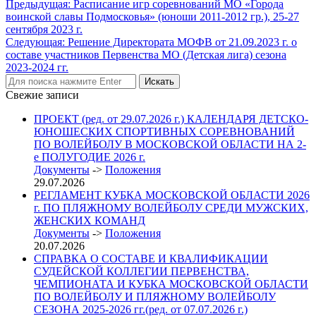
Навигация
Предыдущая:
Расписание игр соревнований МО «Города
воинской славы Подмосковья» (юноши 2011-2012 гр.), 25-27
по
сентября 2023 г.
записям
Следующая:
Решение Директората МОФВ от 21.09.2023 г. о
составе участников Первенства МО (Детская лига) сезона
2023-2024 гг.
Свежие записи
ПРОЕКТ (ред. от 29.07.2026 г.) КАЛЕНДАРЯ ДЕТСКО-
ЮНОШЕСКИХ СПОРТИВНЫХ СОРЕВНОВАНИЙ
ПО ВОЛЕЙБОЛУ В МОСКОВСКОЙ ОБЛАСТИ НА 2-
е ПОЛУГОДИЕ 2026 г.
Документы
->
Положения
29.07.2026
РЕГЛАМЕНТ КУБКА МОСКОВСКОЙ ОБЛАСТИ 2026
г. ПО ПЛЯЖНОМУ ВОЛЕЙБОЛУ СРЕДИ МУЖСКИХ,
ЖЕНСКИХ КОМАНД
Документы
->
Положения
20.07.2026
СПРАВКА О СОСТАВЕ И КВАЛИФИКАЦИИ
СУДЕЙСКОЙ КОЛЛЕГИИ ПЕРВЕНСТВА,
ЧЕМПИОНАТА И КУБКА МОСКОВСКОЙ ОБЛАСТИ
ПО ВОЛЕЙБОЛУ И ПЛЯЖНОМУ ВОЛЕЙБОЛУ
СЕЗОНА 2025-2026 гг.(ред. от 07.07.2026 г.)