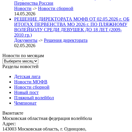
Первенства России
Новости
->
Новости сборной
14.05.2026
РЕШЕНИЕ ДИРЕКТОРАТА МОФВ ОТ 02.05.2026 г. ОБ
ИТОГАХ ПЕРВЕНСТВА МО 2026 г. ПО ПЛЯЖНОМУ
ВОЛЕЙБОЛУ СРЕДИ ДЕВУШЕК ДО 18 ЛЕТ (2009-
2010 гр.)
Документы
->
Решения директората
02.05.2026
Новости по месяцам
Новости
по
Разделы новостей
месяцам
Детская лига
Новости МОФВ
Новости сборной
Новый пост
Пляжный волейбол
Чемпионат
Вконтакте
Московская областная федерация волейбола
Адрес:
143003 Московская область, г. Одинцово,