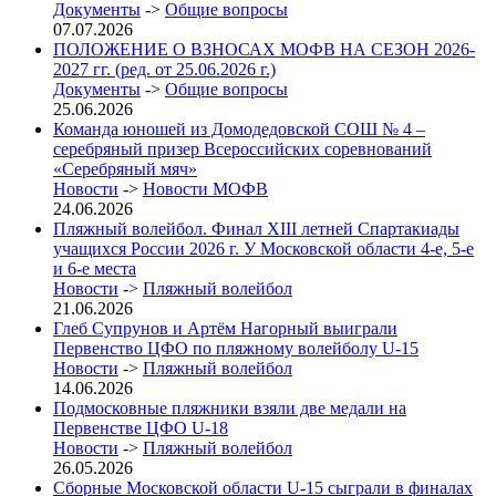
Документы
->
Общие вопросы
07.07.2026
ПОЛОЖЕНИЕ О ВЗНОСАХ МОФВ НА СЕЗОН 2026-
2027 гг. (ред. от 25.06.2026 г.)
Документы
->
Общие вопросы
25.06.2026
Команда юношей из Домодедовской СОШ № 4 –
серебряный призер Всероссийских соревнований
«Серебряный мяч»
Новости
->
Новости МОФВ
24.06.2026
Пляжный волейбол. Финал XIII летней Спартакиады
учащихся России 2026 г. У Московской области 4-е, 5-е
и 6-е места
Новости
->
Пляжный волейбол
21.06.2026
Глеб Супрунов и Артём Нагорный выиграли
Первенство ЦФО по пляжному волейболу U-15
Новости
->
Пляжный волейбол
14.06.2026
Подмосковные пляжники взяли две медали на
Первенстве ЦФО U-18
Новости
->
Пляжный волейбол
26.05.2026
Сборные Московской области U-15 сыграли в финалах