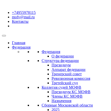
+74955978115
mofv@mail.ru
Контакты
Главная
Федерация
Федерация
О федерации
Структура федерации
Президиум
Аппарат федерации
Тренерский совет
Ревизионная комиссия
Третейский суд
Коллегия судей МОФВ
Президиум КС МОФВ
Члены КС МОФВ
Назначения
Сборные Московской области
2025