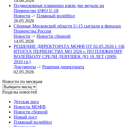
14.06.2026
Подмосковные пляжники взяли две медали на
Первенстве ЦФО U-18
Новости
->
Пляжный волейбол
26.05.2026
Сборные Московской области U-15 сыграли в финалах
Первенства России
Новости
->
Новости сборной
14.05.2026
РЕШЕНИЕ ДИРЕКТОРАТА МОФВ ОТ 02.05.2026 г. ОБ
ИТОГАХ ПЕРВЕНСТВА МО 2026 г. ПО ПЛЯЖНОМУ
ВОЛЕЙБОЛУ СРЕДИ ДЕВУШЕК ДО 18 ЛЕТ (2009-
2010 гр.)
Документы
->
Решения директората
02.05.2026
Новости по месяцам
Новости
по
Разделы новостей
месяцам
Детская лига
Новости МОФВ
Новости сборной
Новый пост
Пляжный волейбол