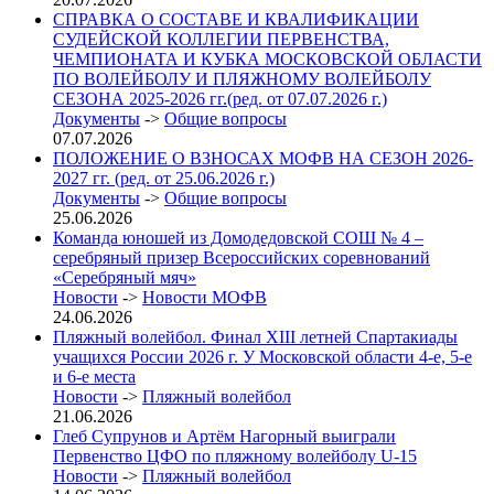
СПРАВКА О СОСТАВЕ И КВАЛИФИКАЦИИ
СУДЕЙСКОЙ КОЛЛЕГИИ ПЕРВЕНСТВА,
ЧЕМПИОНАТА И КУБКА МОСКОВСКОЙ ОБЛАСТИ
ПО ВОЛЕЙБОЛУ И ПЛЯЖНОМУ ВОЛЕЙБОЛУ
СЕЗОНА 2025-2026 гг.(ред. от 07.07.2026 г.)
Документы
->
Общие вопросы
07.07.2026
ПОЛОЖЕНИЕ О ВЗНОСАХ МОФВ НА СЕЗОН 2026-
2027 гг. (ред. от 25.06.2026 г.)
Документы
->
Общие вопросы
25.06.2026
Команда юношей из Домодедовской СОШ № 4 –
серебряный призер Всероссийских соревнований
«Серебряный мяч»
Новости
->
Новости МОФВ
24.06.2026
Пляжный волейбол. Финал XIII летней Спартакиады
учащихся России 2026 г. У Московской области 4-е, 5-е
и 6-е места
Новости
->
Пляжный волейбол
21.06.2026
Глеб Супрунов и Артём Нагорный выиграли
Первенство ЦФО по пляжному волейболу U-15
Новости
->
Пляжный волейбол