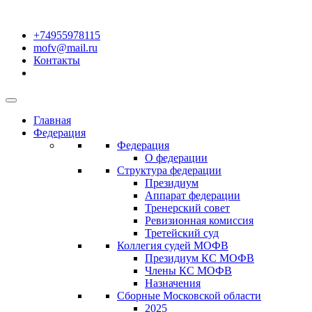
+74955978115
mofv@mail.ru
Контакты
Главная
Федерация
Федерация
О федерации
Структура федерации
Президиум
Аппарат федерации
Тренерский совет
Ревизионная комиссия
Третейский суд
Коллегия судей МОФВ
Президиум КС МОФВ
Члены КС МОФВ
Назначения
Сборные Московской области
2025