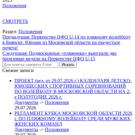
2025
Положения
СМОТРЕТЬ
Раздел:
Положения
Навигация
Предыдущая:
Первенство ЦФО U-14 по пляжному волейболу
в Брянске. Юноши из Московской области на пьедестале
по
почета!
записям
Следующая:
Подмосковные «пляжники» выиграли две
бронзовые медали на Первенстве ЦФО U-15
Свежие записи
ПРОЕКТ (ред. от 29.07.2026 г.) КАЛЕНДАРЯ ДЕТСКО-
ЮНОШЕСКИХ СПОРТИВНЫХ СОРЕВНОВАНИЙ
ПО ВОЛЕЙБОЛУ В МОСКОВСКОЙ ОБЛАСТИ НА 2-
е ПОЛУГОДИЕ 2026 г.
Документы
->
Положения
29.07.2026
РЕГЛАМЕНТ КУБКА МОСКОВСКОЙ ОБЛАСТИ 2026
г. ПО ПЛЯЖНОМУ ВОЛЕЙБОЛУ СРЕДИ МУЖСКИХ,
ЖЕНСКИХ КОМАНД
Документы
->
Положения
20.07.2026