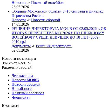
Новости
->
Пляжный волейбол
26.05.2026
Сборные Московской области U-15 сыграли в финалах
Первенства России
Новости
->
Новости сборной
14.05.2026
РЕШЕНИЕ ДИРЕКТОРАТА МОФВ ОТ 02.05.2026 г. ОБ
ИТОГАХ ПЕРВЕНСТВА МО 2026 г. ПО ПЛЯЖНОМУ
ВОЛЕЙБОЛУ СРЕДИ ДЕВУШЕК ДО 18 ЛЕТ (2009-
2010 гр.)
Документы
->
Решения директората
02.05.2026
Новости по месяцам
Новости
по
Разделы новостей
месяцам
Детская лига
Новости МОФВ
Новости сборной
Новый пост
Пляжный волейбол
Чемпионат
Вконтакте