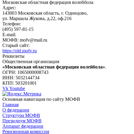
Московская областная федерация волейбола
Адрес:
143003 Московская область, г. Одинцово,
ул. Маршала Жукова, д.22, оф.216
Телефон:
(495) 597-81-15
E-mail:
МОФВ: mofv@mail.ru
Старый сайт:
https://old.mofv.ru
Реквизиты
Общественная организация
«Московская областная федерация волейбола»
.
ОГРН: 1065000008743
ИНН: 5032144734
КПП: 503201001
Vk
Youtube
Основная навигация по сайту МОФВ
Главная
О федерации
Структура МОФВ
Президиум МОФВ
Аппарат федерации
Ревизионная комиссия