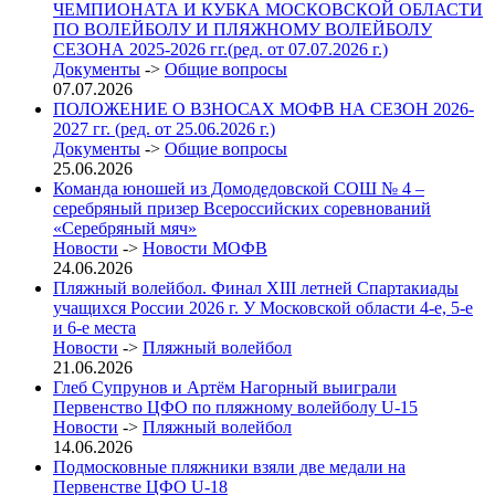
ЧЕМПИОНАТА И КУБКА МОСКОВСКОЙ ОБЛАСТИ
ПО ВОЛЕЙБОЛУ И ПЛЯЖНОМУ ВОЛЕЙБОЛУ
СЕЗОНА 2025-2026 гг.(ред. от 07.07.2026 г.)
Документы
->
Общие вопросы
07.07.2026
ПОЛОЖЕНИЕ О ВЗНОСАХ МОФВ НА СЕЗОН 2026-
2027 гг. (ред. от 25.06.2026 г.)
Документы
->
Общие вопросы
25.06.2026
Команда юношей из Домодедовской СОШ № 4 –
серебряный призер Всероссийских соревнований
«Серебряный мяч»
Новости
->
Новости МОФВ
24.06.2026
Пляжный волейбол. Финал XIII летней Спартакиады
учащихся России 2026 г. У Московской области 4-е, 5-е
и 6-е места
Новости
->
Пляжный волейбол
21.06.2026
Глеб Супрунов и Артём Нагорный выиграли
Первенство ЦФО по пляжному волейболу U-15
Новости
->
Пляжный волейбол
14.06.2026
Подмосковные пляжники взяли две медали на
Первенстве ЦФО U-18