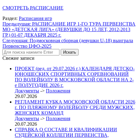
СМОТРЕТЬ РАСПИСАНИЕ
Раздел:
Расписания игр
Навигация
Предыдущая:
РАСПИСАНИЕ ИГР 1-ГО ТУРА ПЕРВЕНСТВА
МО «ДЕТСКАЯ ЛИГА» (ДЕВУШКИ ДО 15 ЛЕТ, 2012-2013
по
ГР.) 01-07 ДЕКАБРЯ 2025 г.
записям
Следующая:
Подмосковная сборная (девушки U-18) выиграла
Первенство ЦФО-2025
Свежие записи
ПРОЕКТ (ред. от 29.07.2026 г.) КАЛЕНДАРЯ ДЕТСКО-
ЮНОШЕСКИХ СПОРТИВНЫХ СОРЕВНОВАНИЙ
ПО ВОЛЕЙБОЛУ В МОСКОВСКОЙ ОБЛАСТИ НА 2-
е ПОЛУГОДИЕ 2026 г.
Документы
->
Положения
29.07.2026
РЕГЛАМЕНТ КУБКА МОСКОВСКОЙ ОБЛАСТИ 2026
г. ПО ПЛЯЖНОМУ ВОЛЕЙБОЛУ СРЕДИ МУЖСКИХ,
ЖЕНСКИХ КОМАНД
Документы
->
Положения
20.07.2026
СПРАВКА О СОСТАВЕ И КВАЛИФИКАЦИИ
СУДЕЙСКОЙ КОЛЛЕГИИ ПЕРВЕНСТВА,