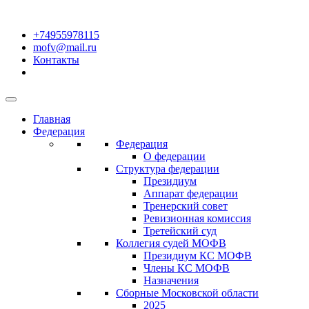
+74955978115
mofv@mail.ru
Контакты
Главная
Федерация
Федерация
О федерации
Структура федерации
Президиум
Аппарат федерации
Тренерский совет
Ревизионная комиссия
Третейский суд
Коллегия судей МОФВ
Президиум КС МОФВ
Члены КС МОФВ
Назначения
Сборные Московской области
2025