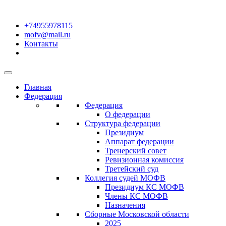
+74955978115
mofv@mail.ru
Контакты
Главная
Федерация
Федерация
О федерации
Структура федерации
Президиум
Аппарат федерации
Тренерский совет
Ревизионная комиссия
Третейский суд
Коллегия судей МОФВ
Президиум КС МОФВ
Члены КС МОФВ
Назначения
Сборные Московской области
2025