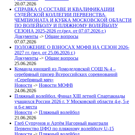
20.07.2026
СПРАВКА О СОСТАВЕ И КВАЛИФИКАЦИИ
СУДЕЙСКОЙ КОЛЛЕГИИ ПЕРВЕНСТВА,
ЧЕМПИОНАТА И КУБКА МОСКОВСКОЙ ОБЛАСТИ
ПО ВОЛЕЙБОЛУ И ПЛЯЖНОМУ ВОЛЕЙБОЛУ
СЕЗОНА 2025-2026 гг.(ред. от 07.07.2026 г.)
Документы
->
Общие вопросы
07.07.2026
ПОЛОЖЕНИЕ О ВЗНОСАХ МОФВ НА СЕЗОН 2026-
2027 гг. (ред. от 25.06.2026 г.)
Документы
->
Общие вопросы
25.06.2026
Команда юношей из Домодедовской СОШ № 4 –
серебряный призер Всероссийских соревнований
«Серебряный мяч»
Новости
->
Новости МОФВ
24.06.2026
Пляжный волейбол. Финал XIII летней Спартакиады
учащихся России 2026 г. У Московской области 4-е, 5-е
и 6-е места
Новости
->
Пляжный волейбол
21.06.2026
Глеб Супрунов и Артём Нагорный выиграли
Первенство ЦФО по пляжному волейболу U-15
Новости
->
Пляжный волейбол