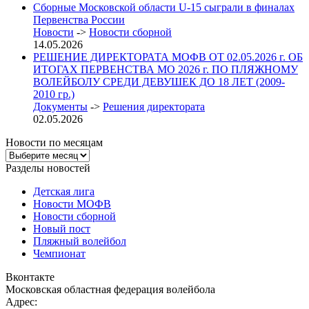
Сборные Московской области U-15 сыграли в финалах
Первенства России
Новости
->
Новости сборной
14.05.2026
РЕШЕНИЕ ДИРЕКТОРАТА МОФВ ОТ 02.05.2026 г. ОБ
ИТОГАХ ПЕРВЕНСТВА МО 2026 г. ПО ПЛЯЖНОМУ
ВОЛЕЙБОЛУ СРЕДИ ДЕВУШЕК ДО 18 ЛЕТ (2009-
2010 гр.)
Документы
->
Решения директората
02.05.2026
Новости по месяцам
Новости
по
Разделы новостей
месяцам
Детская лига
Новости МОФВ
Новости сборной
Новый пост
Пляжный волейбол
Чемпионат
Вконтакте
Московская областная федерация волейбола
Адрес: