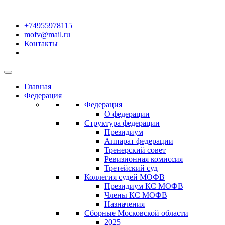
+74955978115
mofv@mail.ru
Контакты
Главная
Федерация
Федерация
О федерации
Структура федерации
Президиум
Аппарат федерации
Тренерский совет
Ревизионная комиссия
Третейский суд
Коллегия судей МОФВ
Президиум КС МОФВ
Члены КС МОФВ
Назначения
Сборные Московской области
2025