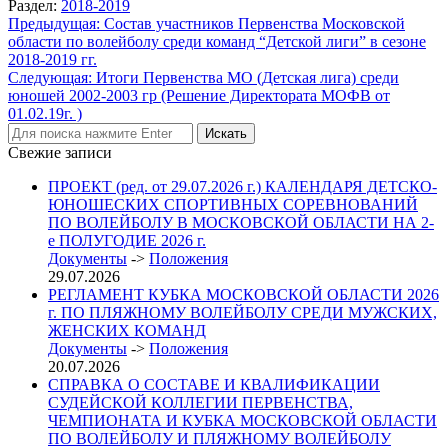
Раздел:
2018-2019
Навигация
Предыдущая:
Состав участников Первенства Московской
области по волейболу среди команд “Детской лиги” в сезоне
по
2018-2019 гг.
записям
Следующая:
Итоги Первенства МО (Детская лига) среди
юношей 2002-2003 гр (Решение Директората МОФВ от
01.02.19г. )
Свежие записи
ПРОЕКТ (ред. от 29.07.2026 г.) КАЛЕНДАРЯ ДЕТСКО-
ЮНОШЕСКИХ СПОРТИВНЫХ СОРЕВНОВАНИЙ
ПО ВОЛЕЙБОЛУ В МОСКОВСКОЙ ОБЛАСТИ НА 2-
е ПОЛУГОДИЕ 2026 г.
Документы
->
Положения
29.07.2026
РЕГЛАМЕНТ КУБКА МОСКОВСКОЙ ОБЛАСТИ 2026
г. ПО ПЛЯЖНОМУ ВОЛЕЙБОЛУ СРЕДИ МУЖСКИХ,
ЖЕНСКИХ КОМАНД
Документы
->
Положения
20.07.2026
СПРАВКА О СОСТАВЕ И КВАЛИФИКАЦИИ
СУДЕЙСКОЙ КОЛЛЕГИИ ПЕРВЕНСТВА,
ЧЕМПИОНАТА И КУБКА МОСКОВСКОЙ ОБЛАСТИ
ПО ВОЛЕЙБОЛУ И ПЛЯЖНОМУ ВОЛЕЙБОЛУ