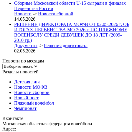
Сборные Московской области U-15 сыграли в финалах
Первенства России
Новости
->
Новости сборной
14.05.2026
РЕШЕНИЕ ДИРЕКТОРАТА МОФВ ОТ 02.05.2026 г. ОБ
ИТОГАХ ПЕРВЕНСТВА МО 2026 г. ПО ПЛЯЖНОМУ
ВОЛЕЙБОЛУ СРЕДИ ДЕВУШЕК ДО 18 ЛЕТ (2009-
2010 гр.)
Документы
->
Решения директората
02.05.2026
Новости по месяцам
Новости
по
Разделы новостей
месяцам
Детская лига
Новости МОФВ
Новости сборной
Новый пост
Пляжный волейбол
Чемпионат
Вконтакте
Московская областная федерация волейбола
Адрес: