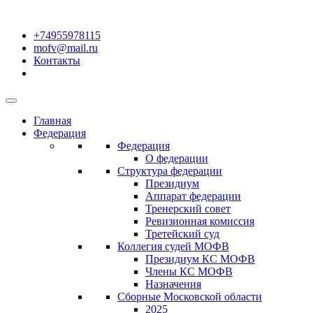
+74955978115
mofv@mail.ru
Контакты
Главная
Федерация
Федерация
О федерации
Структура федерации
Президиум
Аппарат федерации
Тренерский совет
Ревизионная комиссия
Третейский суд
Коллегия судей МОФВ
Президиум КС МОФВ
Члены КС МОФВ
Назначения
Сборные Московской области
2025