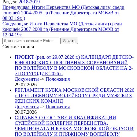
Раздел:
2018-2019
Навигация
Предыдущая:
Итоги Первенства МО (Детская лига) среди
юношей 2004-2005 гр (Решение Директората МОФВ от
по
08.03.19г. )
записям
Следующая:
Итоги Первенства МО (Детская лига) среди
юношей 2007-2008 гр (Решение Директората МОФВ от
12.04.19г.
Свежие записи
ПРОЕКТ (ред. от 29.07.2026 г.) КАЛЕНДАРЯ ДЕТСКО-
ЮНОШЕСКИХ СПОРТИВНЫХ СОРЕВНОВАНИЙ
ПО ВОЛЕЙБОЛУ В МОСКОВСКОЙ ОБЛАСТИ НА 2-
е ПОЛУГОДИЕ 2026 г.
Документы
->
Положения
29.07.2026
РЕГЛАМЕНТ КУБКА МОСКОВСКОЙ ОБЛАСТИ 2026
г. ПО ПЛЯЖНОМУ ВОЛЕЙБОЛУ СРЕДИ МУЖСКИХ,
ЖЕНСКИХ КОМАНД
Документы
->
Положения
20.07.2026
СПРАВКА О СОСТАВЕ И КВАЛИФИКАЦИИ
СУДЕЙСКОЙ КОЛЛЕГИИ ПЕРВЕНСТВА,
ЧЕМПИОНАТА И КУБКА МОСКОВСКОЙ ОБЛАСТИ
ПО ВОЛЕЙБОЛУ И ПЛЯЖНОМУ ВОЛЕЙБОЛУ