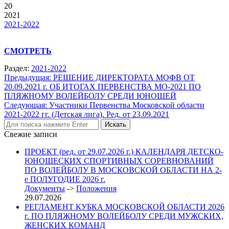
20
2021
2021-2022
СМОТРЕТЬ
Раздел:
2021-2022
Навигация
Предыдущая:
РЕШЕНИЕ ДИРЕКТОРАТА МОФВ ОТ
20.09.2021 г. ОБ ИТОГАХ ПЕРВЕНСТВА МО-2021 ПО
по
ПЛЯЖНОМУ ВОЛЕЙБОЛУ СРЕДИ ЮНОШЕЙ
записям
Следующая:
Участники Первенства Московской области
2021-2022 гг. (Детская лига). Ред. от 23.09.2021
Свежие записи
ПРОЕКТ (ред. от 29.07.2026 г.) КАЛЕНДАРЯ ДЕТСКО-
ЮНОШЕСКИХ СПОРТИВНЫХ СОРЕВНОВАНИЙ
ПО ВОЛЕЙБОЛУ В МОСКОВСКОЙ ОБЛАСТИ НА 2-
е ПОЛУГОДИЕ 2026 г.
Документы
->
Положения
29.07.2026
РЕГЛАМЕНТ КУБКА МОСКОВСКОЙ ОБЛАСТИ 2026
г. ПО ПЛЯЖНОМУ ВОЛЕЙБОЛУ СРЕДИ МУЖСКИХ,
ЖЕНСКИХ КОМАНД