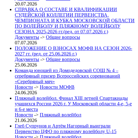
20.07.2026
СПРАВКА О СОСТАВЕ И КВАЛИФИКАЦИИ
СУДЕЙСКОЙ КОЛЛЕГИИ ПЕРВЕНСТВА,
ЧЕМПИОНАТА И КУБКА МОСКОВСКОЙ ОБЛАСТИ
ПО ВОЛЕЙБОЛУ И ПЛЯЖНОМУ ВОЛЕЙБОЛУ
СЕЗОНА 2025-2026 гг.(ред. от 07.07.2026 г.)
Документы
->
Общие вопросы
07.07.2026
ПОЛОЖЕНИЕ О ВЗНОСАХ МОФВ НА СЕЗОН 2026-
2027 гг. (ред. от 25.06.2026 г.)
Документы
->
Общие вопросы
25.06.2026
Команда юношей из Домодедовской СОШ № 4 –
серебряный призер Всероссийских соревнований
«Серебряный мяч»
Новости
->
Новости МОФВ
24.06.2026
Пляжный волейбол. Финал XIII летней Спартакиады
учащихся России 2026 г. У Московской области 4-е, 5-е
и 6-е места
Новости
->
Пляжный волейбол
21.06.2026
Глеб Супрунов и Артём Нагорный выиграли
Первенство ЦФО по пляжному волейболу U-15
Новости
->
Пляжный волейбол