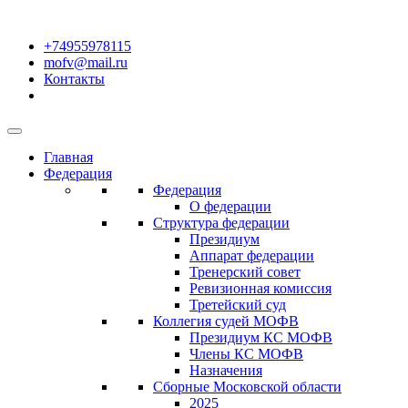
+74955978115
mofv@mail.ru
Контакты
Главная
Федерация
Федерация
О федерации
Структура федерации
Президиум
Аппарат федерации
Тренерский совет
Ревизионная комиссия
Третейский суд
Коллегия судей МОФВ
Президиум КС МОФВ
Члены КС МОФВ
Назначения
Сборные Московской области
2025