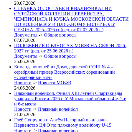
20.07.2026
СПРАВКА О СОСТАВЕ И КВАЛИФИКАЦИИ
СУДЕЙСКОЙ КОЛЛЕГИИ ПЕРВЕНСТВА,
ЧЕМПИОНАТА И КУБКА МОСКОВСКОЙ ОБЛАСТИ
ПО ВОЛЕЙБОЛУ И ПЛЯЖНОМУ ВОЛЕЙБОЛУ
СЕЗОНА 2025-2026 гг.(ред. от 07.07.2026 г.)
Документы
->
Общие вопросы
07.07.2026
ПОЛОЖЕНИЕ О ВЗНОСАХ МОФВ НА СЕЗОН 2026-
2027 гг. (ред. от 25.06.2026 г.)
Документы
->
Общие вопросы
25.06.2026
Команда юношей из Домодедовской СОШ № 4 –
серебряный призер Всероссийских соревнований
«Серебряный мяч»
Новости
->
Новости МОФВ
24.06.2026
Пляжный волейбол. Финал XIII летней Спартакиады
учащихся России 2026 г. У Московской области 4-е, 5-е
и 6-е места
Новости
->
Пляжный волейбол
21.06.2026
Глеб Супрунов и Артём Нагорный выиграли
Первенство ЦФО по пляжному волейболу U-15
Новости
->
Пляжный волейбол