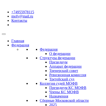
+74955978115
mofv@mail.ru
Контакты
Главная
Федерация
Федерация
О федерации
Структура федерации
Президиум
Аппарат федерации
Тренерский совет
Ревизионная комиссия
Третейский суд
Коллегия судей МОФВ
Президиум КС МОФВ
Члены КС МОФВ
Назначения
Сборные Московской области
2025