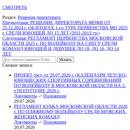
СМОТРЕТЬ
Раздел:
Решения директората
Навигация
Предыдущая:
РЕШЕНИЕ ДИРЕКТОРАТА МОФВ ОТ
25.12.2024 г. ОБ ИТОГАХ 1-го ТУРА ПЕРВЕНСТВА МО 2025
по
г. СРЕДИ ЮНОШЕЙ ДО 15 ЛЕТ (2011-2012 гр.)
записям
Следующая:
РЕГЛАМЕНТ ПЕРВЕНСТВА МОСКОВСКОЙ
ОБЛАСТИ 2025 г. ПО ВОЛЕЙБОЛУ НА СНЕГУ СРЕДИ
КОМАНД ЮНОШЕЙ И ДЕВУШЕК ДО 18, ДО 16, ДО 14
ЛЕТ
Свежие записи
ПРОЕКТ (ред. от 29.07.2026 г.) КАЛЕНДАРЯ ДЕТСКО-
ЮНОШЕСКИХ СПОРТИВНЫХ СОРЕВНОВАНИЙ
ПО ВОЛЕЙБОЛУ В МОСКОВСКОЙ ОБЛАСТИ НА 2-
е ПОЛУГОДИЕ 2026 г.
Документы
->
Положения
29.07.2026
РЕГЛАМЕНТ КУБКА МОСКОВСКОЙ ОБЛАСТИ 2026
г. ПО ПЛЯЖНОМУ ВОЛЕЙБОЛУ СРЕДИ МУЖСКИХ,
ЖЕНСКИХ КОМАНД
Документы
->
Положения
20.07.2026