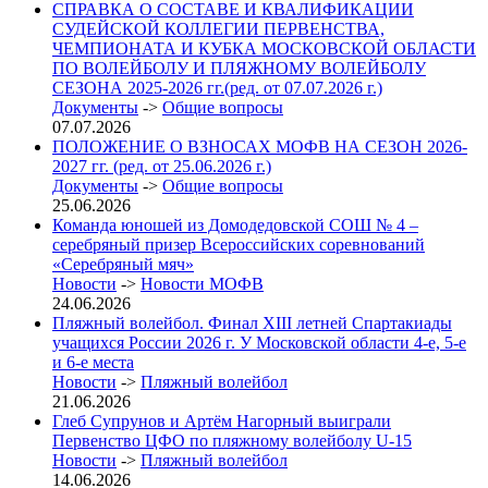
СПРАВКА О СОСТАВЕ И КВАЛИФИКАЦИИ
СУДЕЙСКОЙ КОЛЛЕГИИ ПЕРВЕНСТВА,
ЧЕМПИОНАТА И КУБКА МОСКОВСКОЙ ОБЛАСТИ
ПО ВОЛЕЙБОЛУ И ПЛЯЖНОМУ ВОЛЕЙБОЛУ
СЕЗОНА 2025-2026 гг.(ред. от 07.07.2026 г.)
Документы
->
Общие вопросы
07.07.2026
ПОЛОЖЕНИЕ О ВЗНОСАХ МОФВ НА СЕЗОН 2026-
2027 гг. (ред. от 25.06.2026 г.)
Документы
->
Общие вопросы
25.06.2026
Команда юношей из Домодедовской СОШ № 4 –
серебряный призер Всероссийских соревнований
«Серебряный мяч»
Новости
->
Новости МОФВ
24.06.2026
Пляжный волейбол. Финал XIII летней Спартакиады
учащихся России 2026 г. У Московской области 4-е, 5-е
и 6-е места
Новости
->
Пляжный волейбол
21.06.2026
Глеб Супрунов и Артём Нагорный выиграли
Первенство ЦФО по пляжному волейболу U-15
Новости
->
Пляжный волейбол
14.06.2026