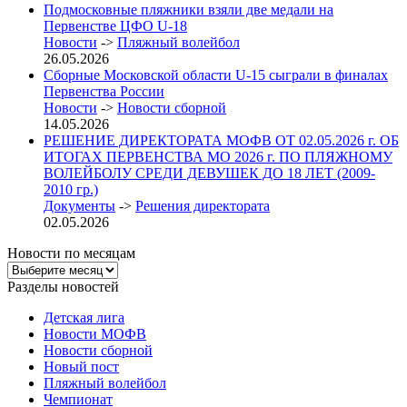
Подмосковные пляжники взяли две медали на
Первенстве ЦФО U-18
Новости
->
Пляжный волейбол
26.05.2026
Сборные Московской области U-15 сыграли в финалах
Первенства России
Новости
->
Новости сборной
14.05.2026
РЕШЕНИЕ ДИРЕКТОРАТА МОФВ ОТ 02.05.2026 г. ОБ
ИТОГАХ ПЕРВЕНСТВА МО 2026 г. ПО ПЛЯЖНОМУ
ВОЛЕЙБОЛУ СРЕДИ ДЕВУШЕК ДО 18 ЛЕТ (2009-
2010 гр.)
Документы
->
Решения директората
02.05.2026
Новости по месяцам
Новости
по
Разделы новостей
месяцам
Детская лига
Новости МОФВ
Новости сборной
Новый пост
Пляжный волейбол
Чемпионат