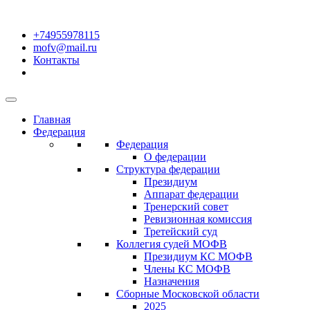
+74955978115
mofv@mail.ru
Контакты
Главная
Федерация
Федерация
О федерации
Структура федерации
Президиум
Аппарат федерации
Тренерский совет
Ревизионная комиссия
Третейский суд
Коллегия судей МОФВ
Президиум КС МОФВ
Члены КС МОФВ
Назначения
Сборные Московской области
2025