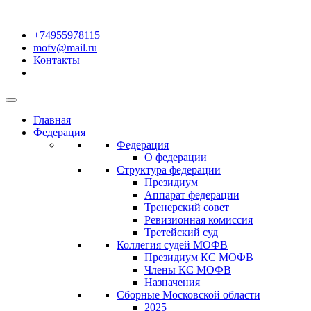
+74955978115
mofv@mail.ru
Контакты
Главная
Федерация
Федерация
О федерации
Структура федерации
Президиум
Аппарат федерации
Тренерский совет
Ревизионная комиссия
Третейский суд
Коллегия судей МОФВ
Президиум КС МОФВ
Члены КС МОФВ
Назначения
Сборные Московской области
2025