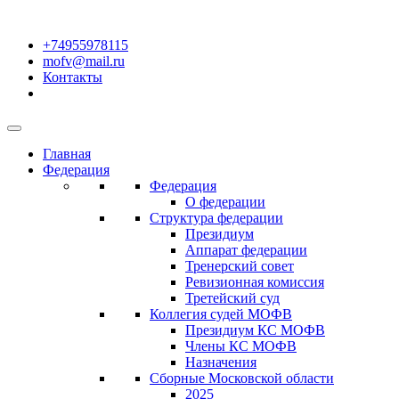
+74955978115
mofv@mail.ru
Контакты
Главная
Федерация
Федерация
О федерации
Структура федерации
Президиум
Аппарат федерации
Тренерский совет
Ревизионная комиссия
Третейский суд
Коллегия судей МОФВ
Президиум КС МОФВ
Члены КС МОФВ
Назначения
Сборные Московской области
2025