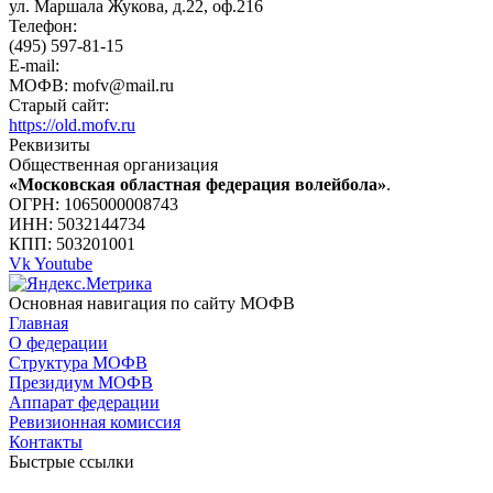
ул. Маршала Жукова, д.22, оф.216
Телефон:
(495) 597-81-15
E-mail:
МОФВ: mofv@mail.ru
Старый сайт:
https://old.mofv.ru
Реквизиты
Общественная организация
«Московская областная федерация волейбола»
.
ОГРН: 1065000008743
ИНН: 5032144734
КПП: 503201001
Vk
Youtube
Основная навигация по сайту МОФВ
Главная
О федерации
Структура МОФВ
Президиум МОФВ
Аппарат федерации
Ревизионная комиссия
Контакты
Быстрые ссылки