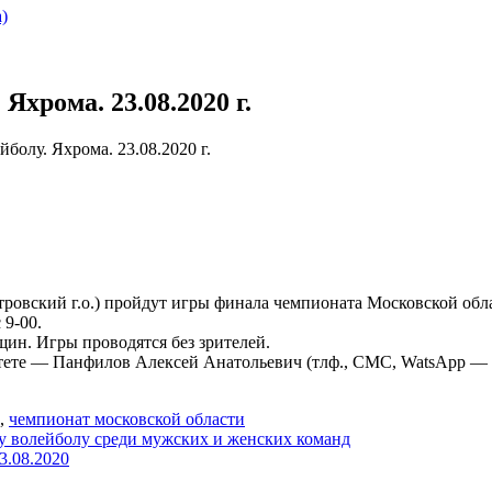
)
хрома. 23.08.2020 г.
олу. Яхрома. 23.08.2020 г.
итровский г.о.) пройдут игры финала чемпионата Московской об
 9-00.
ин. Игры проводятся без зрителей.
тете — Панфилов Алексей Анатольевич (тлф., СМС, WatsApp — 8
,
чемпионат московской области
у волейболу среди мужских и женских команд
3.08.2020