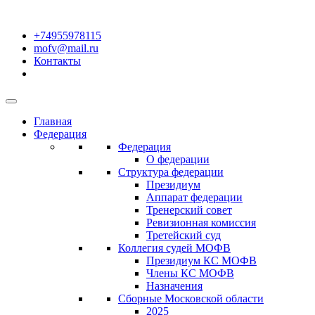
+74955978115
mofv@mail.ru
Контакты
Главная
Федерация
Федерация
О федерации
Структура федерации
Президиум
Аппарат федерации
Тренерский совет
Ревизионная комиссия
Третейский суд
Коллегия судей МОФВ
Президиум КС МОФВ
Члены КС МОФВ
Назначения
Сборные Московской области
2025