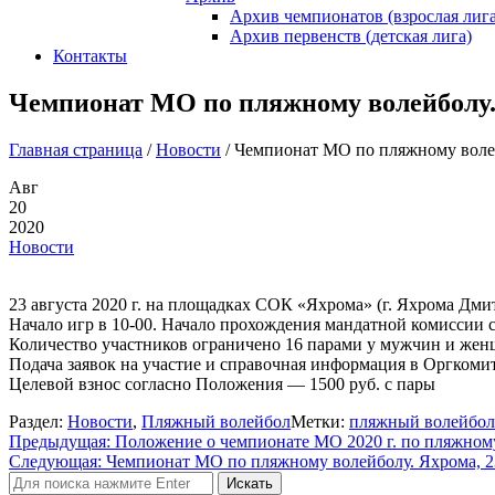
Архив чемпионатов (взрослая лига
Архив первенств (детская лига)
Контакты
Чемпионат МО по пляжному волейболу. Я
Главная страница
/
Новости
/
Чемпионат МО по пляжному волейб
Авг
20
2020
Новости
23 августа 2020 г. на площадках СОК «Яхрома» (г. Яхрома Дм
Начало игр в 10-00. Начало прохождения мандатной комиссии с
Количество участников ограничено 16 парами у мужчин и женщ
Подача заявок на участие и справочная информация в Оргкоми
Целевой взнос согласно Положения — 1500 руб. с пары
Раздел:
Новости
,
Пляжный волейбол
Метки:
пляжный волейбол
Навигация
Предыдущая:
Положение о чемпионате МО 2020 г. по пляжном
Следующая:
Чемпионат МО по пляжному волейболу. Яхрома, 2
по