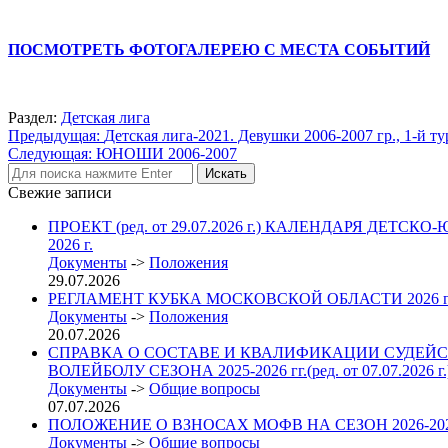
ПОСМОТРЕТЬ ФОТОГАЛЕРЕЮ С МЕСТА СОБЫТИЙ
Раздел:
Детская лига
Навигация
Предыдущая:
Детская лига-2021. Девушки 2006-2007 гр., 1-й ту
Следующая:
ЮНОШИ 2006-2007
по
записям
Свежие записи
ПРОЕКТ (ред. от 29.07.2026 г.) КАЛЕНДАРЯ 
2026 г.
Документы
->
Положения
29.07.2026
РЕГЛАМЕНТ КУБКА МОСКОВСКОЙ ОБЛАСТИ 2026
Документы
->
Положения
20.07.2026
СПРАВКА О СОСТАВЕ И КВАЛИФИКАЦИИ СУДЕЙС
ВОЛЕЙБОЛУ СЕЗОНА 2025-2026 гг.(ред. от 07.07.2026 г.
Документы
->
Общие вопросы
07.07.2026
ПОЛОЖЕНИЕ О ВЗНОСАХ МОФВ НА СЕЗОН 2026-2027 гг. 
Документы
->
Общие вопросы