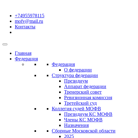
+74955978115
mofv@mail.ru
Контакты
Главная
Федерация
Федерация
О федерации
Структура федерации
Президиум
Аппарат федерации
Тренерский совет
Ревизионная комиссия
Третейский суд
Коллегия судей МОФВ
Президиум КС МОФВ
Члены КС МОФВ
Назначения
Сборные Московской области
2025