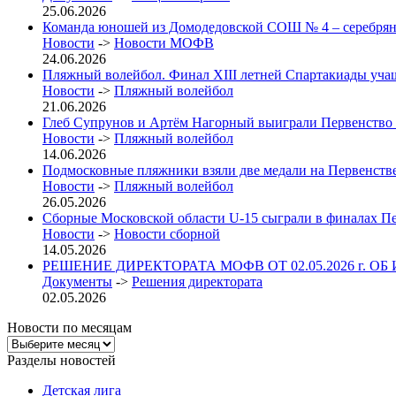
25.06.2026
Команда юношей из Домодедовской СОШ № 4 – серебрян
Новости
->
Новости МОФВ
24.06.2026
Пляжный волейбол. Финал XIII летней Спартакиады учащих
Новости
->
Пляжный волейбол
21.06.2026
Глеб Супрунов и Артём Нагорный выиграли Первенство
Новости
->
Пляжный волейбол
14.06.2026
Подмосковные пляжники взяли две медали на Первенст
Новости
->
Пляжный волейбол
26.05.2026
Сборные Московской области U-15 сыграли в финалах П
Новости
->
Новости сборной
14.05.2026
РЕШЕНИЕ ДИРЕКТОРАТА МОФВ ОТ 02.05.2026 г. ОБ
Документы
->
Решения директората
02.05.2026
Новости по месяцам
Новости
по
Разделы новостей
месяцам
Детская лига