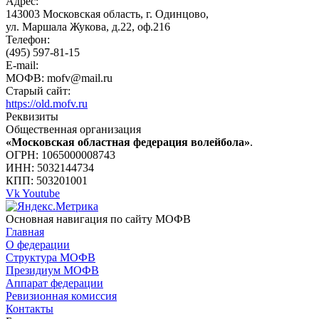
Адрес:
143003 Московская область, г. Одинцово,
ул. Маршала Жукова, д.22, оф.216
Телефон:
(495) 597-81-15
E-mail:
МОФВ: mofv@mail.ru
Старый сайт:
https://old.mofv.ru
Реквизиты
Общественная организация
«Московская областная федерация волейбола»
.
ОГРН: 1065000008743
ИНН: 5032144734
КПП: 503201001
Vk
Youtube
Основная навигация по сайту МОФВ
Главная
О федерации
Структура МОФВ
Президиум МОФВ
Аппарат федерации
Ревизионная комиссия
Контакты