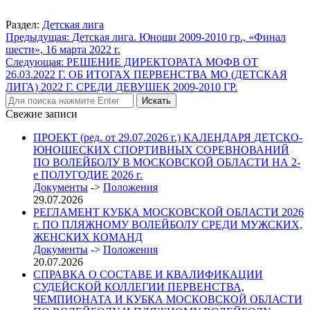
Раздел:
Детская лига
Навигация
Предыдущая:
Детская лига. Юноши 2009-2010 гр., «Финал
шести», 16 марта 2022 г.
по
Следующая:
РЕШЕНИЕ ДИРЕКТОРАТА МОФВ ОТ
записям
26.03.2022 Г. ОБ ИТОГАХ ПЕРВЕНСТВА МО (ДЕТСКАЯ
ЛИГА) 2022 Г. СРЕДИ ДЕВУШЕК 2009-2010 ГР.
Свежие записи
ПРОЕКТ (ред. от 29.07.2026 г.) КАЛЕНДАРЯ ДЕТСКО-
ЮНОШЕСКИХ СПОРТИВНЫХ СОРЕВНОВАНИЙ
ПО ВОЛЕЙБОЛУ В МОСКОВСКОЙ ОБЛАСТИ НА 2-
е ПОЛУГОДИЕ 2026 г.
Документы
->
Положения
29.07.2026
РЕГЛАМЕНТ КУБКА МОСКОВСКОЙ ОБЛАСТИ 2026
г. ПО ПЛЯЖНОМУ ВОЛЕЙБОЛУ СРЕДИ МУЖСКИХ,
ЖЕНСКИХ КОМАНД
Документы
->
Положения
20.07.2026
СПРАВКА О СОСТАВЕ И КВАЛИФИКАЦИИ
СУДЕЙСКОЙ КОЛЛЕГИИ ПЕРВЕНСТВА,
ЧЕМПИОНАТА И КУБКА МОСКОВСКОЙ ОБЛАСТИ