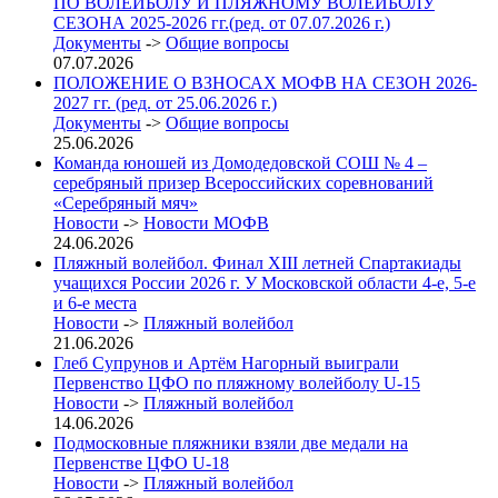
ПО ВОЛЕЙБОЛУ И ПЛЯЖНОМУ ВОЛЕЙБОЛУ
СЕЗОНА 2025-2026 гг.(ред. от 07.07.2026 г.)
Документы
->
Общие вопросы
07.07.2026
ПОЛОЖЕНИЕ О ВЗНОСАХ МОФВ НА СЕЗОН 2026-
2027 гг. (ред. от 25.06.2026 г.)
Документы
->
Общие вопросы
25.06.2026
Команда юношей из Домодедовской СОШ № 4 –
серебряный призер Всероссийских соревнований
«Серебряный мяч»
Новости
->
Новости МОФВ
24.06.2026
Пляжный волейбол. Финал XIII летней Спартакиады
учащихся России 2026 г. У Московской области 4-е, 5-е
и 6-е места
Новости
->
Пляжный волейбол
21.06.2026
Глеб Супрунов и Артём Нагорный выиграли
Первенство ЦФО по пляжному волейболу U-15
Новости
->
Пляжный волейбол
14.06.2026
Подмосковные пляжники взяли две медали на
Первенстве ЦФО U-18
Новости
->
Пляжный волейбол