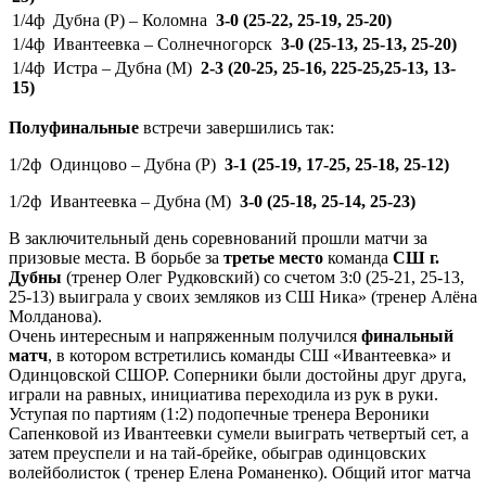
1/4ф Дубна (Р) – Коломна
3-0 (25-22, 25-19, 25-20)
1/4ф Ивантеевка – Солнечногорск
3-0 (25-13, 25-13, 25-20)
1/4ф Истра – Дубна (М)
2-3 (20-25, 25-16, 225-25,25-13, 13-
15)
Полуфинальные
встречи завершились так:
1/2ф Одинцово – Дубна (Р)
3-1 (25-19, 17-25, 25-18, 25-12)
1/2ф Ивантеевка – Дубна (М)
3-0 (25-18, 25-14, 25-23)
В заключительный день соревнований прошли матчи за
призовые места. В борьбе за
третье место
команда
СШ г.
Дубны
(тренер Олег Рудковский) со счетом 3:0 (25-21, 25-13,
25-13) выиграла у своих земляков из СШ Ника» (тренер Алёна
Молданова).
Очень интересным и напряженным получился
финальный
матч
, в котором встретились команды СШ «Ивантеевка» и
Одинцовской СШОР. Соперники были достойны друг друга,
играли на равных, инициатива переходила из рук в руки.
Уступая по партиям (1:2) подопечные тренера Вероники
Сапенковой из Ивантеевки сумели выиграть четвертый сет, а
затем преуспели и на тай-брейке, обыграв одинцовских
волейболисток ( тренер Елена Романенко). Общий итог матча