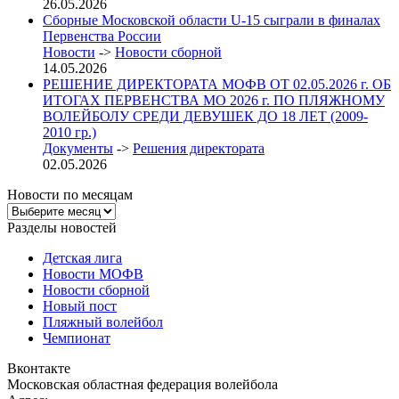
26.05.2026
Сборные Московской области U-15 сыграли в финалах
Первенства России
Новости
->
Новости сборной
14.05.2026
РЕШЕНИЕ ДИРЕКТОРАТА МОФВ ОТ 02.05.2026 г. ОБ
ИТОГАХ ПЕРВЕНСТВА МО 2026 г. ПО ПЛЯЖНОМУ
ВОЛЕЙБОЛУ СРЕДИ ДЕВУШЕК ДО 18 ЛЕТ (2009-
2010 гр.)
Документы
->
Решения директората
02.05.2026
Новости по месяцам
Новости
по
Разделы новостей
месяцам
Детская лига
Новости МОФВ
Новости сборной
Новый пост
Пляжный волейбол
Чемпионат
Вконтакте
Московская областная федерация волейбола