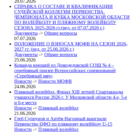
20.07.2026
СПРАВКА О СОСТАВЕ И КВАЛИФИКАЦИИ
СУДЕЙСКОЙ КОЛЛЕГИИ ПЕРВЕНСТВА,
ЧЕМПИОНАТА И КУБКА МОСКОВСКОЙ ОБЛАСТИ
ПО ВОЛЕЙБОЛУ И ПЛЯЖНОМУ ВОЛЕЙБОЛУ
СЕЗОНА 2025-2026 гг.(ред. от 07.07.2026 г.)
Документы
->
Общие вопросы
07.07.2026
ПОЛОЖЕНИЕ О ВЗНОСАХ МОФВ НА СЕЗОН 2026-
2027 гг. (ред. от 25.06.2026 г.)
Документы
->
Общие вопросы
25.06.2026
Команда юношей из Домодедовской СОШ № 4 –
серебряный призер Всероссийских соревнований
«Серебряный мяч»
Новости
->
Новости МОФВ
24.06.2026
Пляжный волейбол. Финал XIII летней Спартакиады
учащихся России 2026 г. У Московской области 4-е, 5-е
и 6-е места
Новости
->
Пляжный волейбол
21.06.2026
Глеб Супрунов и Артём Нагорный выиграли
Первенство ЦФО по пляжному волейболу U-15
Новости
->
Пляжный волейбол