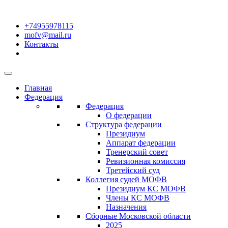
+74955978115
mofv@mail.ru
Контакты
Главная
Федерация
Федерация
О федерации
Структура федерации
Президиум
Аппарат федерации
Тренерский совет
Ревизионная комиссия
Третейский суд
Коллегия судей МОФВ
Президиум КС МОФВ
Члены КС МОФВ
Назначения
Сборные Московской области
2025