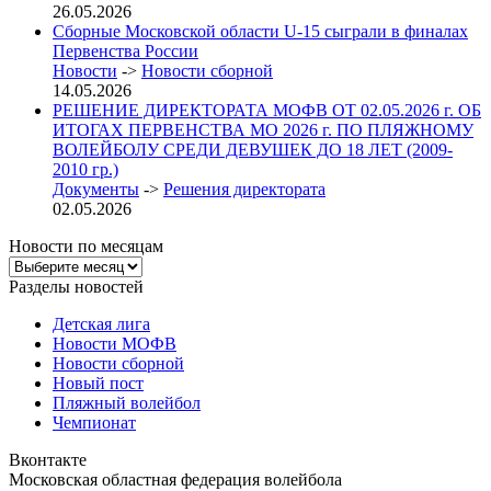
26.05.2026
Сборные Московской области U-15 сыграли в финалах
Первенства России
Новости
->
Новости сборной
14.05.2026
РЕШЕНИЕ ДИРЕКТОРАТА МОФВ ОТ 02.05.2026 г. ОБ
ИТОГАХ ПЕРВЕНСТВА МО 2026 г. ПО ПЛЯЖНОМУ
ВОЛЕЙБОЛУ СРЕДИ ДЕВУШЕК ДО 18 ЛЕТ (2009-
2010 гр.)
Документы
->
Решения директората
02.05.2026
Новости по месяцам
Новости
по
Разделы новостей
месяцам
Детская лига
Новости МОФВ
Новости сборной
Новый пост
Пляжный волейбол
Чемпионат
Вконтакте
Московская областная федерация волейбола