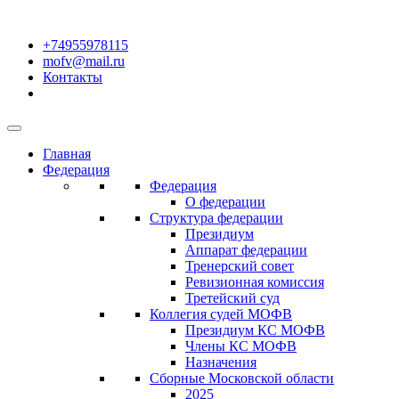
+74955978115
mofv@mail.ru
Контакты
Главная
Федерация
Федерация
О федерации
Структура федерации
Президиум
Аппарат федерации
Тренерский совет
Ревизионная комиссия
Третейский суд
Коллегия судей МОФВ
Президиум КС МОФВ
Члены КС МОФВ
Назначения
Сборные Московской области
2025