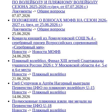
ПО ВОЛЕЙБОЛУ И ПЛЯЖНОМУ ВОЛЕЙБОЛУ
СЕЗОНА 2025-2026 гг.(ред. от 07.07.2026 г.)
Документы
->
Общие вопросы
07.07.2026
ПОЛОЖЕНИЕ О ВЗНОСАХ МОФВ НА СЕЗОН 2026-
2027 гг. (ред. от 25.06.2026 г.)
Документы
->
Общие вопросы
25.06.2026
Команда юношей из Домодедовской СОШ № 4 –
серебряный призер Всероссийских соревнований
«Серебряный мяч»
Новости
->
Новости МОФВ
24.06.2026
Пляжный волейбол. Финал XIII летней Спартакиады
учащихся России 2026 г. У Московской области 4-е, 5-е
и 6-е места
Новости
->
Пляжный волейбол
21.06.2026
Глеб Супрунов и Артём Нагорный выиграли
Первенство ЦФО по пляжному волейболу U-15
Новости
->
Пляжный волейбол
14.06.2026
Подмосковные пляжники взяли две медали на
Первенстве ЦФО U-18
Новости
->
Пляжный волейбол