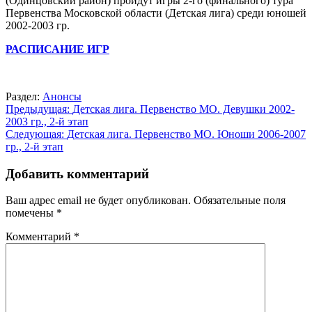
(Одинцовский район) пройдут игры 2-го (финального) тура
Первенства Московской области (Детская лига) среди юношей
2002-2003 гр.
РАСПИСАНИЕ ИГР
Раздел:
Анонсы
Навигация
Предыдущая:
Детская лига. Первенство МО. Девушки 2002-
2003 гр., 2-й этап
по
Следующая:
Детская лига. Первенство МО. Юноши 2006-2007
записям
гр., 2-й этап
Добавить комментарий
Ваш адрес email не будет опубликован.
Обязательные поля
помечены
*
Комментарий
*