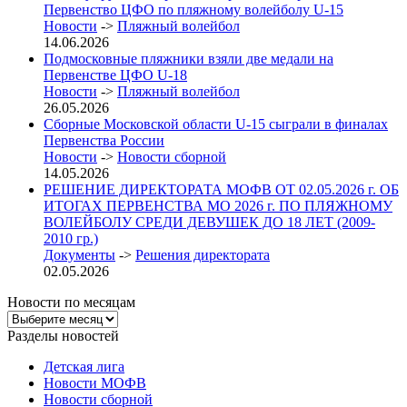
Первенство ЦФО по пляжному волейболу U-15
Новости
->
Пляжный волейбол
14.06.2026
Подмосковные пляжники взяли две медали на
Первенстве ЦФО U-18
Новости
->
Пляжный волейбол
26.05.2026
Сборные Московской области U-15 сыграли в финалах
Первенства России
Новости
->
Новости сборной
14.05.2026
РЕШЕНИЕ ДИРЕКТОРАТА МОФВ ОТ 02.05.2026 г. ОБ
ИТОГАХ ПЕРВЕНСТВА МО 2026 г. ПО ПЛЯЖНОМУ
ВОЛЕЙБОЛУ СРЕДИ ДЕВУШЕК ДО 18 ЛЕТ (2009-
2010 гр.)
Документы
->
Решения директората
02.05.2026
Новости по месяцам
Новости
по
Разделы новостей
месяцам
Детская лига
Новости МОФВ
Новости сборной