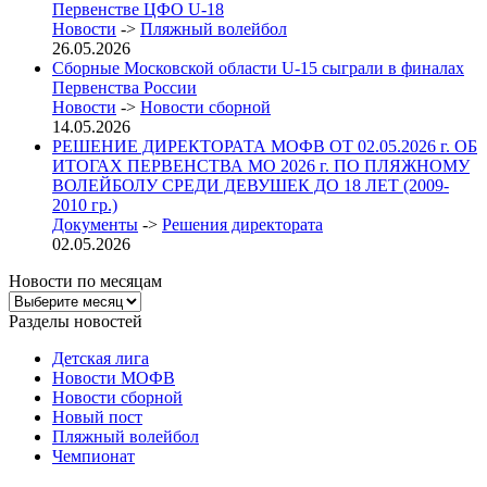
Первенстве ЦФО U-18
Новости
->
Пляжный волейбол
26.05.2026
Сборные Московской области U-15 сыграли в финалах
Первенства России
Новости
->
Новости сборной
14.05.2026
РЕШЕНИЕ ДИРЕКТОРАТА МОФВ ОТ 02.05.2026 г. ОБ
ИТОГАХ ПЕРВЕНСТВА МО 2026 г. ПО ПЛЯЖНОМУ
ВОЛЕЙБОЛУ СРЕДИ ДЕВУШЕК ДО 18 ЛЕТ (2009-
2010 гр.)
Документы
->
Решения директората
02.05.2026
Новости по месяцам
Новости
по
Разделы новостей
месяцам
Детская лига
Новости МОФВ
Новости сборной
Новый пост
Пляжный волейбол
Чемпионат