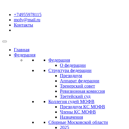
+74955978115
mofv@mail.ru
Контакты
Главная
Федерация
Федерация
О федерации
Структура федерации
Президиум
Аппарат федерации
Тренерский совет
Ревизионная комиссия
Третейский суд
Коллегия судей МОФВ
Президиум КС МОФВ
Члены КС МОФВ
Назначения
Сборные Московской области
2025