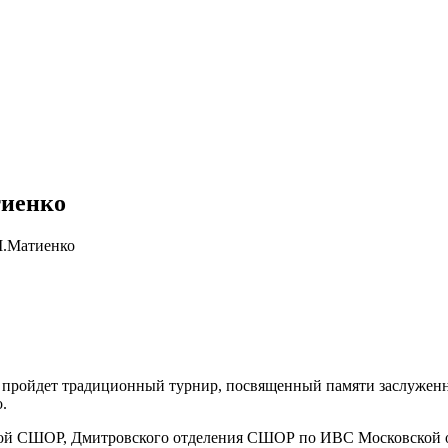
НОВОСТИ
ДОКУМЕНТЫ
СОРЕВНО
тиенко
М.Матиенко
 пройдет традиционный турнир, посвященный памяти заслуженно
.
вской СШОР, Дмитровского отделения СШОР по ИВС Московско