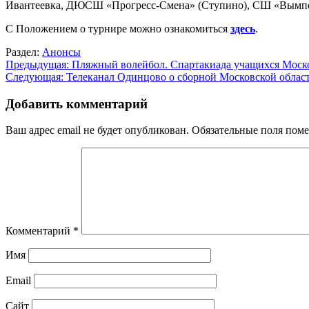
Ивантеевка, ДЮСШ «Прогресс-Смена» (Ступино), СШ «Вымпел»
С Положением о турнире можно ознакомиться
здесь
.
Раздел:
Анонсы
Навигация
Предыдущая:
Пляжный волейбол. Спартакиада учащихся Моско
Следующая:
Телеканал Одинцово о сборной Московской област
по
записям
Добавить комментарий
Ваш адрес email не будет опубликован.
Обязательные поля пом
Комментарий
*
Имя
Email
Сайт