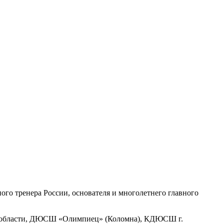
ВАНИЯ
КОНТАКТЫ
го тренера России, основателя и многолетнего главного
й области, ДЮСШ «Олимпиец» (Коломна), КДЮСШ г.