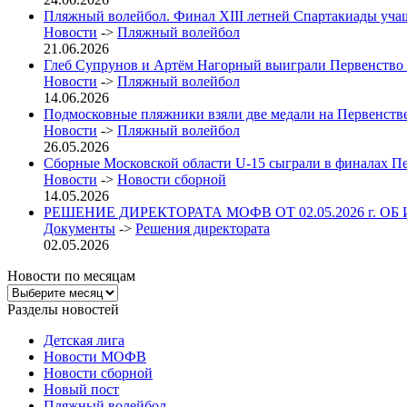
Пляжный волейбол. Финал XIII летней Спартакиады учащих
Новости
->
Пляжный волейбол
21.06.2026
Глеб Супрунов и Артём Нагорный выиграли Первенство
Новости
->
Пляжный волейбол
14.06.2026
Подмосковные пляжники взяли две медали на Первенст
Новости
->
Пляжный волейбол
26.05.2026
Сборные Московской области U-15 сыграли в финалах П
Новости
->
Новости сборной
14.05.2026
РЕШЕНИЕ ДИРЕКТОРАТА МОФВ ОТ 02.05.2026 г. ОБ
Документы
->
Решения директората
02.05.2026
Новости по месяцам
Новости
по
Разделы новостей
месяцам
Детская лига
Новости МОФВ
Новости сборной
Новый пост
Пляжный волейбол