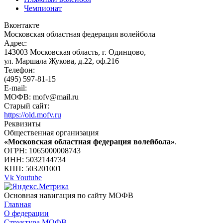
Чемпионат
Вконтакте
Московская областная федерация волейбола
Адрес:
143003 Московская область, г. Одинцово,
ул. Маршала Жукова, д.22, оф.216
Телефон:
(495) 597-81-15
E-mail:
МОФВ: mofv@mail.ru
Старый сайт:
https://old.mofv.ru
Реквизиты
Общественная организация
«Московская областная федерация волейбола»
.
ОГРН: 1065000008743
ИНН: 5032144734
КПП: 503201001
Vk
Youtube
Основная навигация по сайту МОФВ
Главная
О федерации
Структура МОФВ