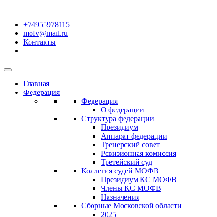
+74955978115
mofv@mail.ru
Контакты
Главная
Федерация
Федерация
О федерации
Структура федерации
Президиум
Аппарат федерации
Тренерский совет
Ревизионная комиссия
Третейский суд
Коллегия судей МОФВ
Президиум КС МОФВ
Члены КС МОФВ
Назначения
Сборные Московской области
2025