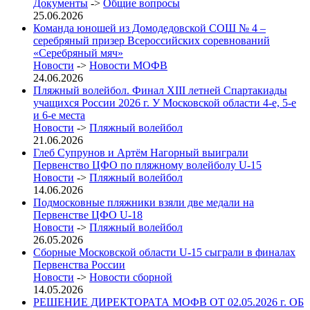
Документы
->
Общие вопросы
25.06.2026
Команда юношей из Домодедовской СОШ № 4 –
серебряный призер Всероссийских соревнований
«Серебряный мяч»
Новости
->
Новости МОФВ
24.06.2026
Пляжный волейбол. Финал XIII летней Спартакиады
учащихся России 2026 г. У Московской области 4-е, 5-е
и 6-е места
Новости
->
Пляжный волейбол
21.06.2026
Глеб Супрунов и Артём Нагорный выиграли
Первенство ЦФО по пляжному волейболу U-15
Новости
->
Пляжный волейбол
14.06.2026
Подмосковные пляжники взяли две медали на
Первенстве ЦФО U-18
Новости
->
Пляжный волейбол
26.05.2026
Сборные Московской области U-15 сыграли в финалах
Первенства России
Новости
->
Новости сборной
14.05.2026
РЕШЕНИЕ ДИРЕКТОРАТА МОФВ ОТ 02.05.2026 г. ОБ