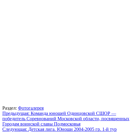
Раздел:
Фотогалерея
Навигация
Предыдущая:
Команда юношей Одинцовской СШОР —
победитель Соревнований Московской области, посвященных
по
Городам воинской славы Подмосковья
записям
Следующая:
Детская лига. Юноши 2004-2005 гр. 1-й тур