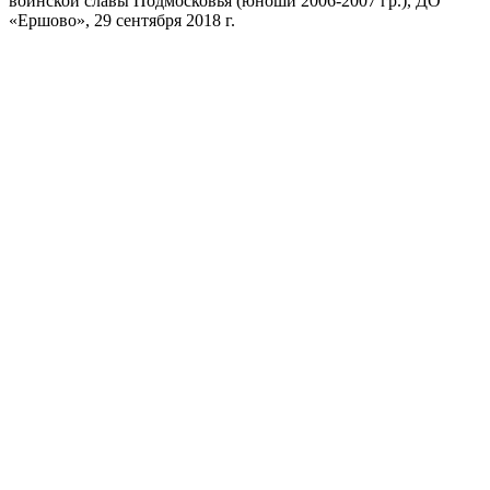
воинской славы Подмосковья (юноши 2006-2007 гр.), ДО
«Ершово», 29 сентября 2018 г.