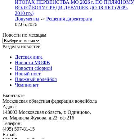
ИТОГАХ ПЕРВЕНСТВА МО 2026 г. ПО ПЛЯЖНОМУ
ВОЛЕЙБОЛУ СРЕДИ ДЕВУШЕК ДО 18 ЛЕТ (2009-
2010 гр.)
Документы
->
Решения директората
02.05.2026
Новости по месяцам
Новости
по
Разделы новостей
месяцам
Детская лига
Новости МОФВ
Новости сборной
Новый пост
Пляжный волейбол
Чемпионат
Вконтакте
Московская областная федерация волейбола
Адрес:
143003 Московская область, г. Одинцово,
ул. Маршала Жукова, д.22, оф.216
Телефон:
(495) 597-81-15
E-mail: