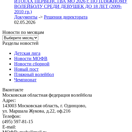
ИТОГАХ ПЕРВЕНСТВА МО 2026 г. ПО ПЛЯЖНОМУ
ВОЛЕЙБОЛУ СРЕДИ ДЕВУШЕК ДО 18 ЛЕТ (2009-
2010 гр.)
Документы
->
Решения директората
02.05.2026
Новости по месяцам
Новости
по
Разделы новостей
месяцам
Детская лига
Новости МОФВ
Новости сборной
Новый пост
Пляжный волейбол
Чемпионат
Вконтакте
Московская областная федерация волейбола
Адрес:
143003 Московская область, г. Одинцово,
ул. Маршала Жукова, д.22, оф.216
Телефон:
(495) 597-81-15
E-mail: