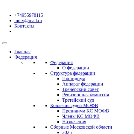
+74955978115
mofv@mail.ru
Контакты
Главная
Федерация
Федерация
О федерации
Структура федерации
Президиум
Аппарат федерации
Тренерский совет
Ревизионная комиссия
Третейский суд
Коллегия судей МОФВ
Президиум КС МОФВ
Члены КС МОФВ
Назначения
Сборные Московской области
2025