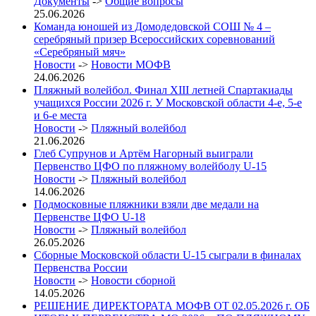
Документы
->
Общие вопросы
25.06.2026
Команда юношей из Домодедовской СОШ № 4 –
серебряный призер Всероссийских соревнований
«Серебряный мяч»
Новости
->
Новости МОФВ
24.06.2026
Пляжный волейбол. Финал XIII летней Спартакиады
учащихся России 2026 г. У Московской области 4-е, 5-е
и 6-е места
Новости
->
Пляжный волейбол
21.06.2026
Глеб Супрунов и Артём Нагорный выиграли
Первенство ЦФО по пляжному волейболу U-15
Новости
->
Пляжный волейбол
14.06.2026
Подмосковные пляжники взяли две медали на
Первенстве ЦФО U-18
Новости
->
Пляжный волейбол
26.05.2026
Сборные Московской области U-15 сыграли в финалах
Первенства России
Новости
->
Новости сборной
14.05.2026
РЕШЕНИЕ ДИРЕКТОРАТА МОФВ ОТ 02.05.2026 г. ОБ