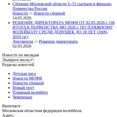
Сборные Московской области U-15 сыграли в финалах
Первенства России
Новости
->
Новости сборной
14.05.2026
РЕШЕНИЕ ДИРЕКТОРАТА МОФВ ОТ 02.05.2026 г. ОБ
ИТОГАХ ПЕРВЕНСТВА МО 2026 г. ПО ПЛЯЖНОМУ
ВОЛЕЙБОЛУ СРЕДИ ДЕВУШЕК ДО 18 ЛЕТ (2009-
2010 гр.)
Документы
->
Решения директората
02.05.2026
Новости по месяцам
Новости
по
Разделы новостей
месяцам
Детская лига
Новости МОФВ
Новости сборной
Новый пост
Пляжный волейбол
Чемпионат
Вконтакте
Московская областная федерация волейбола
Адрес: