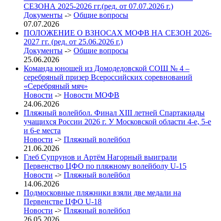
СЕЗОНА 2025-2026 гг.(ред. от 07.07.2026 г.)
Документы
->
Общие вопросы
07.07.2026
ПОЛОЖЕНИЕ О ВЗНОСАХ МОФВ НА СЕЗОН 2026-
2027 гг. (ред. от 25.06.2026 г.)
Документы
->
Общие вопросы
25.06.2026
Команда юношей из Домодедовской СОШ № 4 –
серебряный призер Всероссийских соревнований
«Серебряный мяч»
Новости
->
Новости МОФВ
24.06.2026
Пляжный волейбол. Финал XIII летней Спартакиады
учащихся России 2026 г. У Московской области 4-е, 5-е
и 6-е места
Новости
->
Пляжный волейбол
21.06.2026
Глеб Супрунов и Артём Нагорный выиграли
Первенство ЦФО по пляжному волейболу U-15
Новости
->
Пляжный волейбол
14.06.2026
Подмосковные пляжники взяли две медали на
Первенстве ЦФО U-18
Новости
->
Пляжный волейбол
26.05.2026