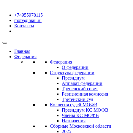
+74955978115
mofv@mail.ru
Контакты
Главная
Федерация
Федерация
О федерации
Структура федерации
Президиум
Аппарат федерации
Тренерский совет
Ревизионная комиссия
Третейский суд
Коллегия судей МОФВ
Президиум КС МОФВ
Члены КС МОФВ
Назначения
Сборные Московской области
2025