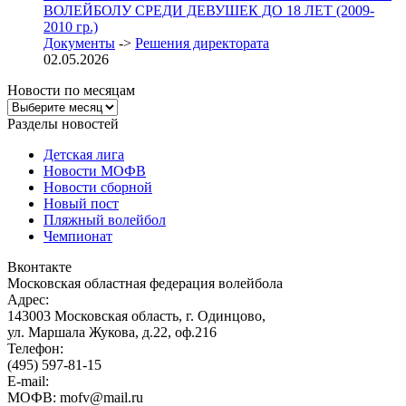
ВОЛЕЙБОЛУ СРЕДИ ДЕВУШЕК ДО 18 ЛЕТ (2009-
2010 гр.)
Документы
->
Решения директората
02.05.2026
Новости по месяцам
Новости
по
Разделы новостей
месяцам
Детская лига
Новости МОФВ
Новости сборной
Новый пост
Пляжный волейбол
Чемпионат
Вконтакте
Московская областная федерация волейбола
Адрес:
143003 Московская область, г. Одинцово,
ул. Маршала Жукова, д.22, оф.216
Телефон:
(495) 597-81-15
E-mail:
МОФВ: mofv@mail.ru