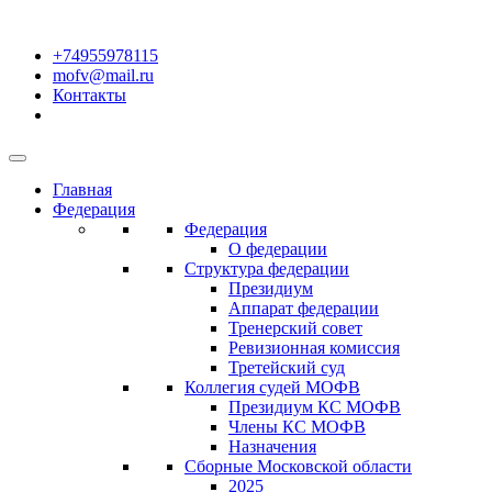
+74955978115
mofv@mail.ru
Контакты
Главная
Федерация
Федерация
О федерации
Структура федерации
Президиум
Аппарат федерации
Тренерский совет
Ревизионная комиссия
Третейский суд
Коллегия судей МОФВ
Президиум КС МОФВ
Члены КС МОФВ
Назначения
Сборные Московской области
2025