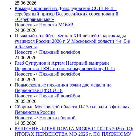
25.06.2026
Команда юношей из Домодедовской СОШ № 4 –
серебряный призер Всероссийских соревнований
«Серебряный мяч»
Новости
->
Новости МОФВ
24.06.2026
Пляжный волейбол. Финал XIII летней Спартакиады
учащихся России 2026 г. У Московской области 4-е, 5-е
и 6-е места
Новости
->
Пляжный волейбол
21.06.2026
Глеб Супрунов и Артём Нагорный выиграли
Первенство ЦФО по пляжному волейболу U-15
Новости
->
Пляжный волейбол
14.06.2026
Подмосковные пляжники взяли две медали на
Первенстве ЦФО U-18
Новости
->
Пляжный волейбол
26.05.2026
Сборные Московской области U-15 сыграли в финалах
Первенства России
Новости
->
Новости сборной
14.05.2026
РЕШЕНИЕ ДИРЕКТОРАТА МОФВ ОТ 02.05.2026 г. ОБ
ИТОГАХ ПЕРВЕНСТВА МО 2026 г. ПО ПЛЯЖНОМУ