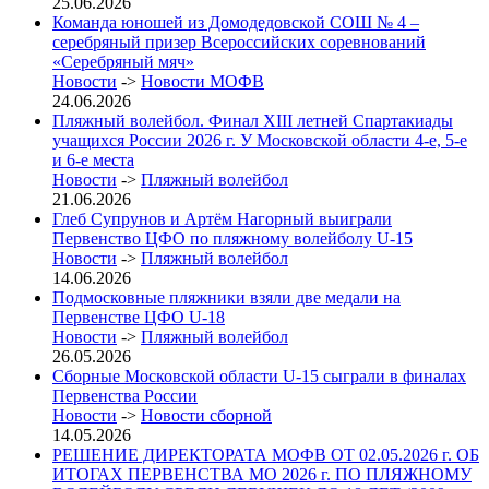
25.06.2026
Команда юношей из Домодедовской СОШ № 4 –
серебряный призер Всероссийских соревнований
«Серебряный мяч»
Новости
->
Новости МОФВ
24.06.2026
Пляжный волейбол. Финал XIII летней Спартакиады
учащихся России 2026 г. У Московской области 4-е, 5-е
и 6-е места
Новости
->
Пляжный волейбол
21.06.2026
Глеб Супрунов и Артём Нагорный выиграли
Первенство ЦФО по пляжному волейболу U-15
Новости
->
Пляжный волейбол
14.06.2026
Подмосковные пляжники взяли две медали на
Первенстве ЦФО U-18
Новости
->
Пляжный волейбол
26.05.2026
Сборные Московской области U-15 сыграли в финалах
Первенства России
Новости
->
Новости сборной
14.05.2026
РЕШЕНИЕ ДИРЕКТОРАТА МОФВ ОТ 02.05.2026 г. ОБ
ИТОГАХ ПЕРВЕНСТВА МО 2026 г. ПО ПЛЯЖНОМУ