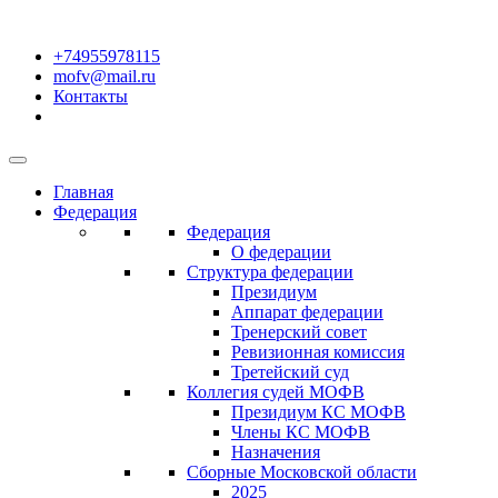
+74955978115
mofv@mail.ru
Контакты
Главная
Федерация
Федерация
О федерации
Структура федерации
Президиум
Аппарат федерации
Тренерский совет
Ревизионная комиссия
Третейский суд
Коллегия судей МОФВ
Президиум КС МОФВ
Члены КС МОФВ
Назначения
Сборные Московской области
2025