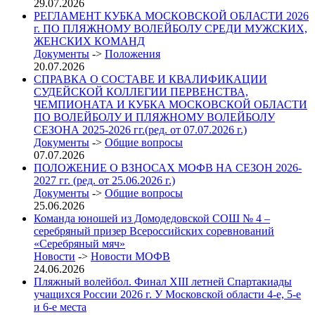
29.07.2026
РЕГЛАМЕНТ КУБКА МОСКОВСКОЙ ОБЛАСТИ 2026
г. ПО ПЛЯЖНОМУ ВОЛЕЙБОЛУ СРЕДИ МУЖСКИХ,
ЖЕНСКИХ КОМАНД
Документы
->
Положения
20.07.2026
СПРАВКА О СОСТАВЕ И КВАЛИФИКАЦИИ
СУДЕЙСКОЙ КОЛЛЕГИИ ПЕРВЕНСТВА,
ЧЕМПИОНАТА И КУБКА МОСКОВСКОЙ ОБЛАСТИ
ПО ВОЛЕЙБОЛУ И ПЛЯЖНОМУ ВОЛЕЙБОЛУ
СЕЗОНА 2025-2026 гг.(ред. от 07.07.2026 г.)
Документы
->
Общие вопросы
07.07.2026
ПОЛОЖЕНИЕ О ВЗНОСАХ МОФВ НА СЕЗОН 2026-
2027 гг. (ред. от 25.06.2026 г.)
Документы
->
Общие вопросы
25.06.2026
Команда юношей из Домодедовской СОШ № 4 –
серебряный призер Всероссийских соревнований
«Серебряный мяч»
Новости
->
Новости МОФВ
24.06.2026
Пляжный волейбол. Финал XIII летней Спартакиады
учащихся России 2026 г. У Московской области 4-е, 5-е
и 6-е места