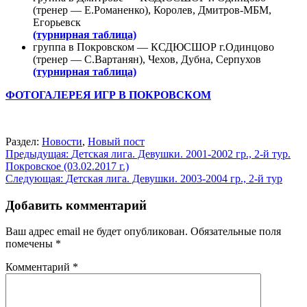
(тренер — Е.Романенко), Королев, Дмитров-МБМ,
Егорьевск
(турнирная таблица)
группа в Покровском — КСДЮСШОР г.Одинцово
(тренер — С.Вартанян), Чехов, Дубна, Серпухов
(турнирная таблица)
ФОТОГАЛЕРЕЯ ИГР В ПОКРОВСКОМ
Раздел:
Новости
,
Новый пост
Навигация
Предыдущая:
Детская лига. Девушки. 2001-2002 гр., 2-й тур.
Покровское (03.02.2017 г.)
по
Следующая:
Детская лига. Девушки. 2003-2004 гр., 2-й тур
записям
Добавить комментарий
Ваш адрес email не будет опубликован.
Обязательные поля
помечены
*
Комментарий
*