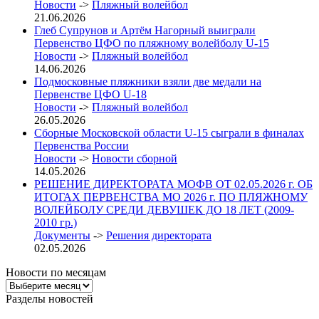
Новости
->
Пляжный волейбол
21.06.2026
Глеб Супрунов и Артём Нагорный выиграли
Первенство ЦФО по пляжному волейболу U-15
Новости
->
Пляжный волейбол
14.06.2026
Подмосковные пляжники взяли две медали на
Первенстве ЦФО U-18
Новости
->
Пляжный волейбол
26.05.2026
Сборные Московской области U-15 сыграли в финалах
Первенства России
Новости
->
Новости сборной
14.05.2026
РЕШЕНИЕ ДИРЕКТОРАТА МОФВ ОТ 02.05.2026 г. ОБ
ИТОГАХ ПЕРВЕНСТВА МО 2026 г. ПО ПЛЯЖНОМУ
ВОЛЕЙБОЛУ СРЕДИ ДЕВУШЕК ДО 18 ЛЕТ (2009-
2010 гр.)
Документы
->
Решения директората
02.05.2026
Новости по месяцам
Новости
по
Разделы новостей
месяцам