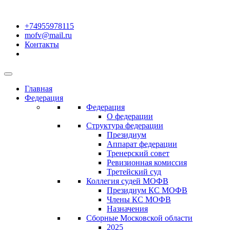
+74955978115
mofv@mail.ru
Контакты
Главная
Федерация
Федерация
О федерации
Структура федерации
Президиум
Аппарат федерации
Тренерский совет
Ревизионная комиссия
Третейский суд
Коллегия судей МОФВ
Президиум КС МОФВ
Члены КС МОФВ
Назначения
Сборные Московской области
2025