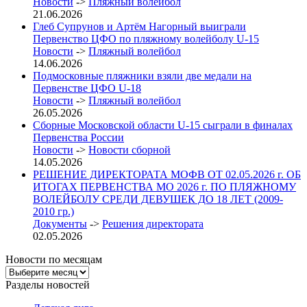
Новости
->
Пляжный волейбол
21.06.2026
Глеб Супрунов и Артём Нагорный выиграли
Первенство ЦФО по пляжному волейболу U-15
Новости
->
Пляжный волейбол
14.06.2026
Подмосковные пляжники взяли две медали на
Первенстве ЦФО U-18
Новости
->
Пляжный волейбол
26.05.2026
Сборные Московской области U-15 сыграли в финалах
Первенства России
Новости
->
Новости сборной
14.05.2026
РЕШЕНИЕ ДИРЕКТОРАТА МОФВ ОТ 02.05.2026 г. ОБ
ИТОГАХ ПЕРВЕНСТВА МО 2026 г. ПО ПЛЯЖНОМУ
ВОЛЕЙБОЛУ СРЕДИ ДЕВУШЕК ДО 18 ЛЕТ (2009-
2010 гр.)
Документы
->
Решения директората
02.05.2026
Новости по месяцам
Новости
по
Разделы новостей
месяцам