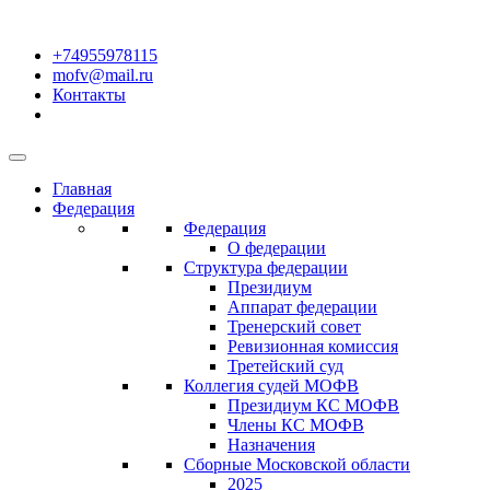
+74955978115
mofv@mail.ru
Контакты
Главная
Федерация
Федерация
О федерации
Структура федерации
Президиум
Аппарат федерации
Тренерский совет
Ревизионная комиссия
Третейский суд
Коллегия судей МОФВ
Президиум КС МОФВ
Члены КС МОФВ
Назначения
Сборные Московской области
2025