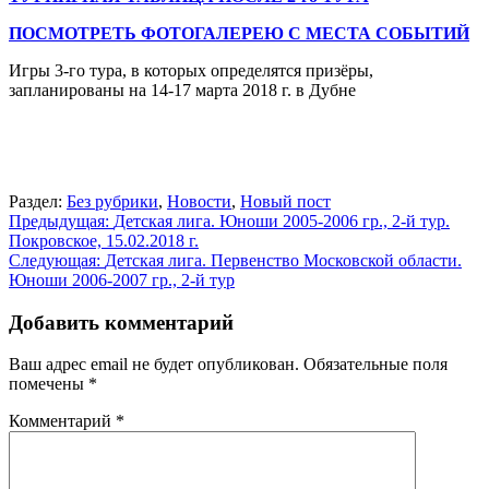
ПОСМОТРЕТЬ ФОТОГАЛЕРЕЮ С МЕСТА СОБЫТИЙ
Игры 3-го тура, в которых определятся призёры,
запланированы на 14-17 марта 2018 г. в Дубне
Раздел:
Без рубрики
,
Новости
,
Новый пост
Навигация
Предыдущая:
Детская лига. Юноши 2005-2006 гр., 2-й тур.
Покровское, 15.02.2018 г.
по
Следующая:
Детская лига. Первенство Московской области.
записям
Юноши 2006-2007 гр., 2-й тур
Добавить комментарий
Ваш адрес email не будет опубликован.
Обязательные поля
помечены
*
Комментарий
*