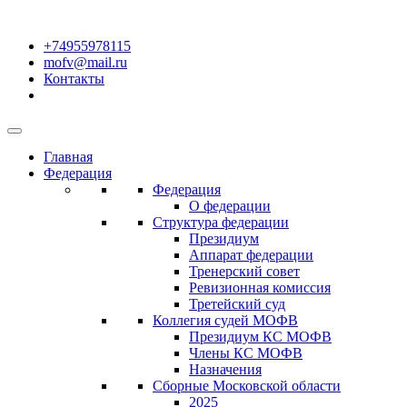
+74955978115
mofv@mail.ru
Контакты
Главная
Федерация
Федерация
О федерации
Структура федерации
Президиум
Аппарат федерации
Тренерский совет
Ревизионная комиссия
Третейский суд
Коллегия судей МОФВ
Президиум КС МОФВ
Члены КС МОФВ
Назначения
Сборные Московской области
2025