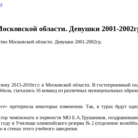
)
Московской области. Девушки 2001-2002г
ство Московской области. Девушки 2001-2002гр.
зону 2015-2016гг.г. в Московской области. В гостеприимный п
йбола, съехались 16 команд из различных муниципальных образ
ге» претерпела некоторые изменения. Так, в турах будут од
ор чемпионата и первенств МО Е.А.Трушников, поздравившие у
м году в Училище олимпийского резерва № 2 (отделение волейбол
 в стенах этого учебного заведения.