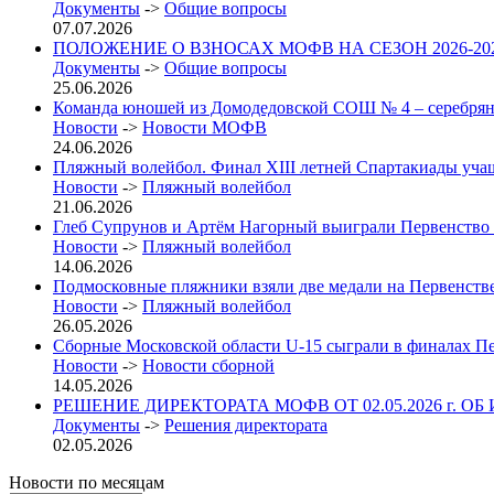
Документы
->
Общие вопросы
07.07.2026
ПОЛОЖЕНИЕ О ВЗНОСАХ МОФВ НА СЕЗОН 2026-2027 гг. 
Документы
->
Общие вопросы
25.06.2026
Команда юношей из Домодедовской СОШ № 4 – серебрян
Новости
->
Новости МОФВ
24.06.2026
Пляжный волейбол. Финал XIII летней Спартакиады учащих
Новости
->
Пляжный волейбол
21.06.2026
Глеб Супрунов и Артём Нагорный выиграли Первенство
Новости
->
Пляжный волейбол
14.06.2026
Подмосковные пляжники взяли две медали на Первенст
Новости
->
Пляжный волейбол
26.05.2026
Сборные Московской области U-15 сыграли в финалах П
Новости
->
Новости сборной
14.05.2026
РЕШЕНИЕ ДИРЕКТОРАТА МОФВ ОТ 02.05.2026 г. ОБ
Документы
->
Решения директората
02.05.2026
Новости по месяцам