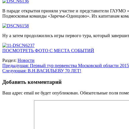
В параде открытия приняли участие и представители ГАУМО 
Подмосковья команды «Заречье-Одинцово». Их капитанам кома
Ну а затем продолжились игры первого тура, который завершитс
ПОСМОТРЕТЬ ФОТО С МЕСТА СОБЫТИЙ
Раздел:
Новости
Навигация
Предыдущая:
Первый тур первенства Московской области 2015
Следующая:
В.Н.ВАСИЛЬЕВУ 70 ЛЕТ!
по
записям
Добавить комментарий
Ваш адрес email не будет опубликован.
Обязательные поля пом