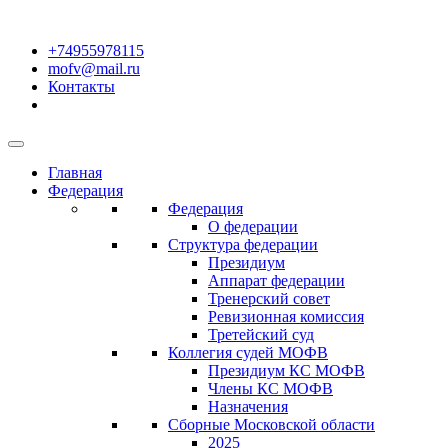
+74955978115
mofv@mail.ru
Контакты
Главная
Федерация
Федерация
О федерации
Структура федерации
Президиум
Аппарат федерации
Тренерский совет
Ревизионная комиссия
Третейский суд
Коллегия судей МОФВ
Президиум КС МОФВ
Члены КС МОФВ
Назначения
Сборные Московской области
2025