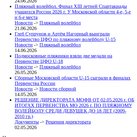
24.06.2026
Пляжный волейбол. Финал XIII летней Спартакиады
учащихся России 2026 г. У Московской области 4-е, 5-е
и 6-е места
Новости
->
Пляжный волейбол
21.06.2026
Глеб Супрунов и Артём Нагорный выиграли
Первенство ЦФО по пляжному волейболу U-15
Новости
->
Пляжный волейбол
14.06.2026
Подмосковные пляжники взяли две медали на
Первенстве ЦФО U-18
Новости
->
Пляжный волейбол
26.05.2026
Сборные Московской области U-15 сыграли в финалах
Первенства России
Новости
->
Новости сборной
14.05.2026
РЕШЕНИЕ ДИРЕКТОРАТА МОФВ ОТ 02.05.2026 г. ОБ
ИТОГАХ ПЕРВЕНСТВА МО 2026 г. ПО ПЛЯЖНОМУ
ВОЛЕЙБОЛУ СРЕДИ ДЕВУШЕК ДО 18 ЛЕТ (2009-
2010 гр.)
Документы
->
Решения директората
02.05.2026