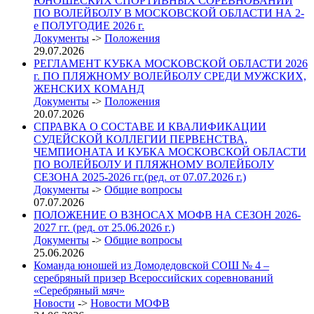
ЮНОШЕСКИХ СПОРТИВНЫХ СОРЕВНОВАНИЙ
ПО ВОЛЕЙБОЛУ В МОСКОВСКОЙ ОБЛАСТИ НА 2-
е ПОЛУГОДИЕ 2026 г.
Документы
->
Положения
29.07.2026
РЕГЛАМЕНТ КУБКА МОСКОВСКОЙ ОБЛАСТИ 2026
г. ПО ПЛЯЖНОМУ ВОЛЕЙБОЛУ СРЕДИ МУЖСКИХ,
ЖЕНСКИХ КОМАНД
Документы
->
Положения
20.07.2026
СПРАВКА О СОСТАВЕ И КВАЛИФИКАЦИИ
СУДЕЙСКОЙ КОЛЛЕГИИ ПЕРВЕНСТВА,
ЧЕМПИОНАТА И КУБКА МОСКОВСКОЙ ОБЛАСТИ
ПО ВОЛЕЙБОЛУ И ПЛЯЖНОМУ ВОЛЕЙБОЛУ
СЕЗОНА 2025-2026 гг.(ред. от 07.07.2026 г.)
Документы
->
Общие вопросы
07.07.2026
ПОЛОЖЕНИЕ О ВЗНОСАХ МОФВ НА СЕЗОН 2026-
2027 гг. (ред. от 25.06.2026 г.)
Документы
->
Общие вопросы
25.06.2026
Команда юношей из Домодедовской СОШ № 4 –
серебряный призер Всероссийских соревнований
«Серебряный мяч»
Новости
->
Новости МОФВ