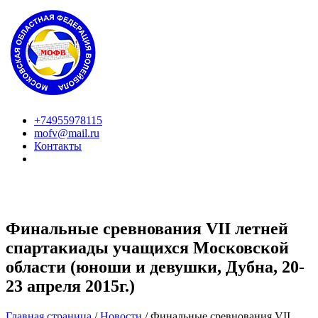
+74955978115
mofv@mail.ru
Контакты
Финальные сревнования VII летней
спартакиады учащихся Московской
области (юноши и девушки, Дубна, 20-
23 апреля 2015г.)
Главная страница
/
Новости
/
Финальные сревнования VII