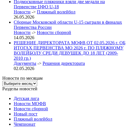
Подмосковные пляжники взяли две медали на
Первенстве ЦФО U-18
Новости
->
Пляжный волейбол
26.05.2026
Сборные Московской области U-15 сыграли в финалах
Первенства России
Новости
->
Новости сборной
14.05.2026
РЕШЕНИЕ ДИРЕКТОРАТА МОФВ ОТ 02.05.2026 г. ОБ
ИТОГАХ ПЕРВЕНСТВА МО 2026 г. ПО ПЛЯЖНОМУ
ВОЛЕЙБОЛУ СРЕДИ ДЕВУШЕК ДО 18 ЛЕТ (2009-
2010 гр.)
Документы
->
Решения директората
02.05.2026
Новости по месяцам
Новости
по
Разделы новостей
месяцам
Детская лига
Новости МОФВ
Новости сборной
Новый пост
Пляжный волейбол
Чемпионат