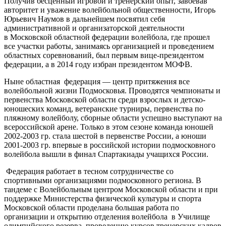
Получив бесценный игровой и тренерский опыт, завоевав
авторитет и уважение волейбольной общественности, Игорь
Юрьевич Наумов в дальнейшем посвятил себя
административной и организаторской деятельности
в Московской областной федерации волейбола, где прошел
все участки работы, занимаясь организацией и проведением
областных соревнований, был первым вице-президентом
федерации, а в 2014 году избран президентом МОФВ.
Ныне областная федерация — центр притяжения все
волейбольной жизни Подмосковья. Проводятся чемпионаты и
первенства Московской области среди взрослых и детско-
юношеских команд, ветеранские турниры, первенства по
пляжному волейболу, сборные области успешно выступают на
всероссийской арене. Только в этом сезоне команда юношей
2002-2003 гр. стала шестой в первенстве России, а юноши
2001-2003 гр. впервые в российской истории подмосковного
волейбола вышли в финал Спартакиады учащихся России.
Федерация работает в тесном сотрудничестве со
спортивными организациями подмосковного региона. В
тандеме с Волейбольным центром Московской области и при
поддержке Министерства физической культуры и спорта
Московской области проделана большая работа по
организации и открытию отделения волейбола в Училище
олимпийского резерва, проведению курсов тренерских кадров