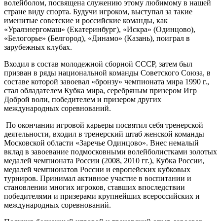
волейболом, посвящена служению этому любимому в нашей
стране виду спорта. Будучи игроком, выступал за такие
именитые советские и российские команды, как
«Уралэнергомаш» (Екатеринбург), «Искра» (Одинцово),
«Белогорье» (Белгород), «Динамо» (Казань), поиграл в
зарубежных клубах.
Входил в состав молодежной сборной СССР, затем был
призван в ряды национальной команды Советского Союза, в
составе которой завоевал «бронзу» чемпионата мира 1990 г.,
стал обладателем Кубка мира, серебряным призером Игр
Доброй воли, победителем и призером других
международных соревнований.
По окончании игровой карьеры посвятил себя тренерской
деятельности, входил в тренерский штаб женской команды
Московской области «Заречье Одинцово». Внес немалый
вклад в завоевание подмосковными волейболистками золотых
медалей чемпионата России (2008, 2010 гг.), Кубка России,
медалей чемпионатов России и европейских кубковых
турниров. Принимал активное участие в воспитании и
становлении многих игроков, ставших впоследствии
победителями и призерами крупнейших всероссийских и
международных соревнований.