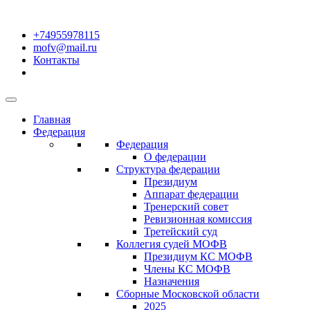
+74955978115
mofv@mail.ru
Контакты
Главная
Федерация
Федерация
О федерации
Структура федерации
Президиум
Аппарат федерации
Тренерский совет
Ревизионная комиссия
Третейский суд
Коллегия судей МОФВ
Президиум КС МОФВ
Члены КС МОФВ
Назначения
Сборные Московской области
2025