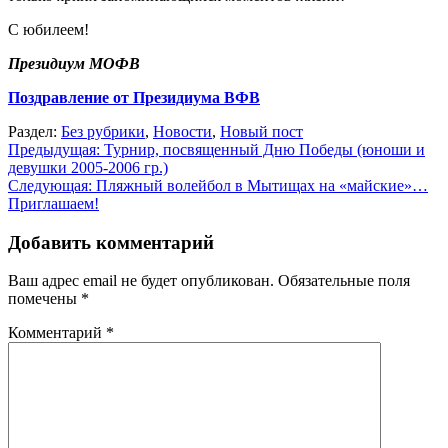
С юбилеем!
Президиум МОФВ
Поздравление от Президиума ВФВ
Раздел:
Без рубрики
,
Новости
,
Новый пост
Навигация
Предыдущая:
Турнир, посвященный Дню Победы (юноши и
девушки 2005-2006 гр.)
по
Следующая:
Пляжный волейбол в Мытищах на «майские»…
записям
Приглашаем!
Добавить комментарий
Ваш адрес email не будет опубликован.
Обязательные поля
помечены
*
Комментарий
*