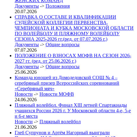
ЖЕНСКИХ КОМАНД
Документы
->
Положения
20.07.2026
СПРАВКА О СОСТАВЕ И КВАЛИФИКАЦИИ
СУДЕЙСКОЙ КОЛЛЕГИИ ПЕРВЕНСТВА,
ЧЕМПИОНАТА И КУБКА МОСКОВСКОЙ ОБЛАСТИ
ПО ВОЛЕЙБОЛУ И ПЛЯЖНОМУ ВОЛЕЙБОЛУ
СЕЗОНА 2025-2026 гг.(ред. от 07.07.2026 г.)
Документы
->
Общие вопросы
07.07.2026
ПОЛОЖЕНИЕ О ВЗНОСАХ МОФВ НА СЕЗОН 2026-
2027 гг. (ред. от 25.06.2026 г.)
Документы
->
Общие вопросы
25.06.2026
Команда юношей из Домодедовской СОШ № 4 –
серебряный призер Всероссийских соревнований
«Серебряный мяч»
Новости
->
Новости МОФВ
24.06.2026
Пляжный волейбол. Финал XIII летней Спартакиады
учащихся России 2026 г. У Московской области 4-е, 5-е
и 6-е места
Новости
->
Пляжный волейбол
21.06.2026
Глеб Супрунов и Артём Нагорный выиграли