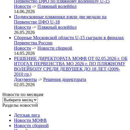
Первенство ЦФО по пляжному волейболу U-15
Новости
->
Пляжный волейбол
14.06.2026
Подмосковные пляжники взяли две медали на
Первенстве ЦФО U-18
Новости
->
Пляжный волейбол
26.05.2026
Сборные Московской области U-15 сыграли в финалах
Первенства России
Новости
->
Новости сборной
14.05.2026
РЕШЕНИЕ ДИРЕКТОРАТА МОФВ ОТ 02.05.2026 г. ОБ
ИТОГАХ ПЕРВЕНСТВА МО 2026 г. ПО ПЛЯЖНОМУ
ВОЛЕЙБОЛУ СРЕДИ ДЕВУШЕК ДО 18 ЛЕТ (2009-
2010 гр.)
Документы
->
Решения директората
02.05.2026
Новости по месяцам
Новости
по
Разделы новостей
месяцам
Детская лига
Новости МОФВ
Новости сборной