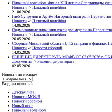
Пляжный волейбол. Финал XIII летней Спартакиады учащих
Новости
->
Пляжный волейбол
21.06.2026
Глеб Супрунов и Артём Нагорный выиграли Первенство
Новости
->
Пляжный волейбол
14.06.2026
Подмосковные пляжники взяли две медали на Первенст
Новости
->
Пляжный волейбол
26.05.2026
Сборные Московской области U-15 сыграли в финалах П
Новости
->
Новости сборной
14.05.2026
РЕШЕНИЕ ДИРЕКТОРАТА МОФВ ОТ 02.05.2026 г. ОБ
Документы
->
Решения директората
02.05.2026
Новости по месяцам
Новости
по
Разделы новостей
месяцам
Детская лига
Новости МОФВ
Новости сборной
Новый пост
Пляжный волейбол