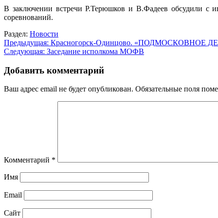
В заключении встречи Р.Терюшков и В.Фадеев обсудили с 
соревнований.
Раздел:
Новости
Навигация
Предыдущая:
Красногорск-Одинцово. «ПОДМОСКОВНОЕ Д
Следующая:
Заседание исполкома МОФВ
по
записям
Добавить комментарий
Ваш адрес email не будет опубликован.
Обязательные поля пом
Комментарий
*
Имя
Email
Сайт