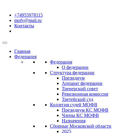
+74955978115
mofv@mail.ru
Контакты
Главная
Федерация
Федерация
О федерации
Структура федерации
Президиум
Аппарат федерации
Тренерский совет
Ревизионная комиссия
Третейский суд
Коллегия судей МОФВ
Президиум КС МОФВ
Члены КС МОФВ
Назначения
Сборные Московской области
2025