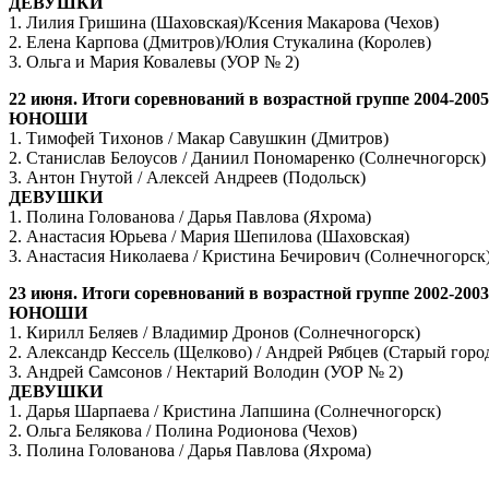
ДЕВУШКИ
1. Лилия Гришина (Шаховская)/Ксения Макарова (Чехов)
2. Елена Карпова (Дмитров)/Юлия Стукалина (Королев)
3. Ольга и Мария Ковалевы (УОР № 2)
22 июня. Итоги соревнований в возрастной группе 2004-2005
ЮНОШИ
1. Тимофей Тихонов / Макар Савушкин (Дмитров)
2. Станислав Белоусов / Даниил Пономаренко (Солнечногорск)
3. Антон Гнутой / Алексей Андреев (Подольск)
ДЕВУШКИ
1. Полина Голованова / Дарья Павлова (Яхрома)
2. Анастасия Юрьева / Мария Шепилова (Шаховская)
3. Анастасия Николаева / Кристина Бечирович (Солнечногорск
23 июня. Итоги соревнований в возрастной группе 2002-2003
ЮНОШИ
1. Кирилл Беляев / Владимир Дронов (Солнечногорск)
2. Александр Кессель (Щелково) / Андрей Рябцев (Старый горо
3. Андрей Самсонов / Нектарий Володин (УОР № 2)
ДЕВУШКИ
1. Дарья Шарпаева / Кристина Лапшина (Солнечногорск)
2. Ольга Белякова / Полина Родионова (Чехов)
3. Полина Голованова / Дарья Павлова (Яхрома)