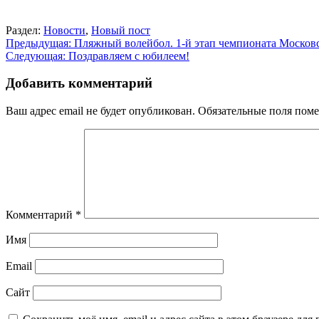
Раздел:
Новости
,
Новый пост
Навигация
Предыдущая:
Пляжный волейбол. 1-й этап чемпионата Москов
Следующая:
Поздравляем с юбилеем!
по
записям
Добавить комментарий
Ваш адрес email не будет опубликован.
Обязательные поля пом
Комментарий
*
Имя
Email
Сайт