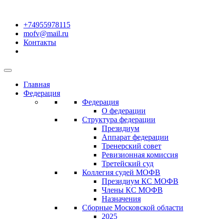
+74955978115
mofv@mail.ru
Контакты
Главная
Федерация
Федерация
О федерации
Структура федерации
Президиум
Аппарат федерации
Тренерский совет
Ревизионная комиссия
Третейский суд
Коллегия судей МОФВ
Президиум КС МОФВ
Члены КС МОФВ
Назначения
Сборные Московской области
2025