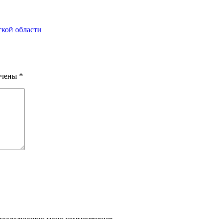
ской области
ечены
*