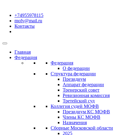
+74955978115
mofv@mail.ru
Контакты
Главная
Федерация
Федерация
О федерации
Структура федерации
Президиум
Аппарат федерации
Тренерский совет
Ревизионная комиссия
Третейский суд
Коллегия судей МОФВ
Президиум КС МОФВ
Члены КС МОФВ
Назначения
Сборные Московской области
2025