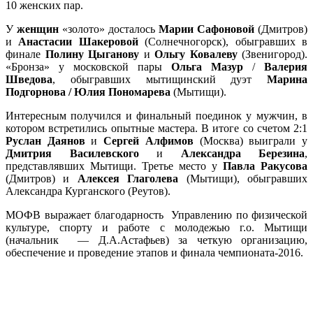
10 женских пар.
У
женщин
«золото» досталось
Марии Сафоновой
(Дмитров)
и
Анастасии Шакеровой
(Солнечногорск), обыгравших в
финале
Полину Цыганову
и
Ольгу Ковалеву
(Звенигород).
«Бронза» у московской пары
Ольга Мазур
/
Валерия
Шведова
, обыгравших мытищинский дуэт
Марина
Подгорнова / Юлия Пономарева
(Мытищи).
Интересным получился и финальный поединок у мужчин, в
котором встретились опытные мастера. В итоге со счетом 2:1
Руслан Даянов
и
Сергей Алфимов
(Москва) выиграли у
Дмитрия Василевского
и
Александра Березина
,
представлявших Мытищи. Третье место у
Павла Ракусова
(Дмитров) и
Алексея Глаголева
(Мытищи), обыгравших
Александра Курганского (Реутов).
МОФВ выражает благодарность Управлению по физической
культуре, спорту и работе с молодежью г.о. Мытищи
(начальник — Д.А.Астафьев) за четкую организацию,
обеспечение и проведение этапов и финала чемпионата-2016.