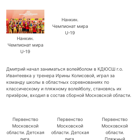
Нанкин.
Чемпионат мира
U-19
Нанкин.
Чемпионат мира
U-19
Дмитрий начал заниматься волейболом в КДЮСШ г.о.
Ивантеевка у тренера Ирины Колисовой, играл за
команду школы в областных соревнованиях по
классическому и пляжному волейболу, становясь их
призёром, входил в состав сборной Московской области.
Первенство
Первенство
Первенство
Московской
Московской
Московской
области. Детская
области. Детская
области.
лига.
лига.
Пляжный