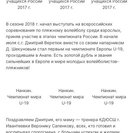
учащихся России
учащихся России
учащихся России
2017 г.
2017 г.
2017 г.
В сезоне 2018 г. начал выступать на всероссийских
соревнования по пляжному волейболу среди взрослых,
приняв участие в этапах чемпионата России. В начале
июля с.г. Дмитрий Веретюк вместе со своим напарником
Д. Шекуновым стал первым на чемпионате Европы U-19,
проходившем в Анапе. Есть золотой дубль и звания
сильнейших в Европе и мире молодых волейболистов-
пляжников!
Нанкин.
Нанкин.
Нанкин.
Чемпионат мира
Чемпионат мира
Чемпионат мира
U-19
U-19
U-19
Поздравляем Дмитрия, его маму — тренера КДЮСШ г.
Ивантеевки Веронику Сапенкову, всех, кто готовил и
воспитывал спортсмена, с большим успехом и желаем