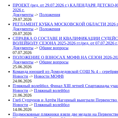
ПРОЕКТ (ред. от 29.07.2026 г.) КАЛЕНДАРЯ 
2026 г.
Документы
->
Положения
29.07.2026
РЕГЛАМЕНТ КУБКА МОСКОВСКОЙ ОБЛАСТИ 2026
Документы
->
Положения
20.07.2026
СПРАВКА О СОСТАВЕ И КВАЛИФИКАЦИИ СУДЕЙС
ВОЛЕЙБОЛУ СЕЗОНА 2025-2026 гг.(ред. от 07.07.2026 г.
Документы
->
Общие вопросы
07.07.2026
ПОЛОЖЕНИЕ О ВЗНОСАХ МОФВ НА СЕЗОН 2026-2027 гг. 
Документы
->
Общие вопросы
25.06.2026
Команда юношей из Домодедовской СОШ № 4 – серебрян
Новости
->
Новости МОФВ
24.06.2026
Пляжный волейбол. Финал XIII летней Спартакиады учащих
Новости
->
Пляжный волейбол
21.06.2026
Глеб Супрунов и Артём Нагорный выиграли Первенство
Новости
->
Пляжный волейбол
14.06.2026
Подмосковные пляжники взяли две медали на Первенст