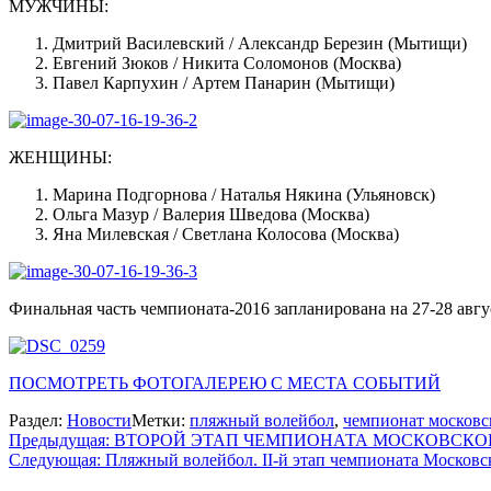
МУЖЧИНЫ:
Дмитрий Василевский / Александр Березин (Мытищи)
Евгений Зюков / Никита Соломонов (Москва)
Павел Карпухин / Артем Панарин (Мытищи)
ЖЕНЩИНЫ:
Марина Подгорнова / Наталья Някина (Ульяновск)
Ольга Мазур / Валерия Шведова (Москва)
Яна Милевская / Светлана Колосова (Москва)
Финальная часть чемпионата-2016 запланирована на 27-28 авг
ПОСМОТРЕТЬ ФОТОГАЛЕРЕЮ С МЕСТА СОБЫТИЙ
Раздел:
Новости
Метки:
пляжный волейбол
,
чемпионат московс
Навигация
Предыдущая:
ВТОРОЙ ЭТАП ЧЕМПИОНАТА МОСКОВСКО
Следующая:
Пляжный волейбол. II-й этап чемпионата Московс
по