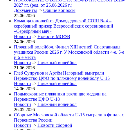
2027 гг. (ред. от 25.06.2026 г.)
Документы
->
Общие вопросы
25.06.2026
Команда юношей из Домодедовской СОШ № 4 –
серебряный призер Всероссийских соревнований
«Серебряный мяч»
Новости
->
Новости МОФВ
24.06.2026
Пляжный волейбол. Финал XIII летней Спартакиады
учащихся России 2026 г. У Московской области 4-е, 5-е
и 6-е места
Новости
->
Пляжный волейбол
21.06.2026
Глеб Супрунов и Артём Нагорный выиграли
Первенство ЦФО по пляжному волейболу U-15
Новости
->
Пляжный волейбол
14.06.2026
Подмосковные пляжники взяли две медали на
Первенстве ЦФО U-18
Новости
->
Пляжный волейбол
26.05.2026
Сборные Московской области U-15 сыграли в финалах
Первенства России
Новости
->
Новости сборной