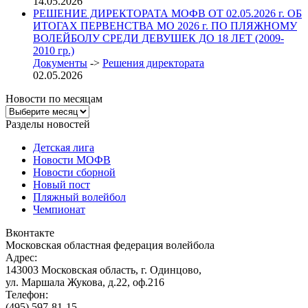
14.05.2026
РЕШЕНИЕ ДИРЕКТОРАТА МОФВ ОТ 02.05.2026 г. ОБ
ИТОГАХ ПЕРВЕНСТВА МО 2026 г. ПО ПЛЯЖНОМУ
ВОЛЕЙБОЛУ СРЕДИ ДЕВУШЕК ДО 18 ЛЕТ (2009-
2010 гр.)
Документы
->
Решения директората
02.05.2026
Новости по месяцам
Новости
по
Разделы новостей
месяцам
Детская лига
Новости МОФВ
Новости сборной
Новый пост
Пляжный волейбол
Чемпионат
Вконтакте
Московская областная федерация волейбола
Адрес:
143003 Московская область, г. Одинцово,
ул. Маршала Жукова, д.22, оф.216
Телефон:
(495) 597-81-15