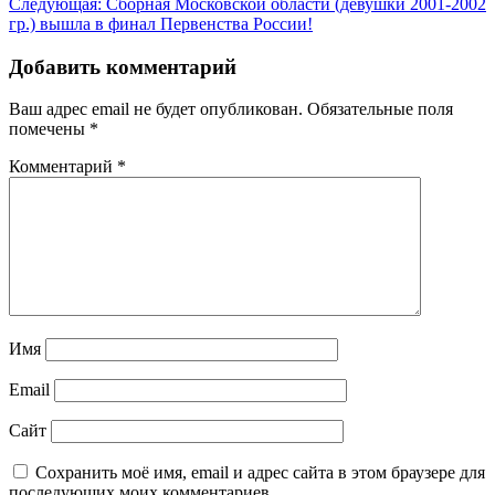
Следующая:
Сборная Московской области (девушки 2001-2002
записям
гр.) вышла в финал Первенства России!
Добавить комментарий
Ваш адрес email не будет опубликован.
Обязательные поля
помечены
*
Комментарий
*
Имя
Email
Сайт
Сохранить моё имя, email и адрес сайта в этом браузере для
последующих моих комментариев.