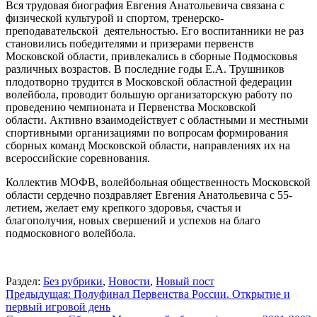
Вся трудовая биография Евгения Анатольевича связана с
физической культурой и спортом, тренерско-
преподавательской деятельностью. Его воспитанники не раз
становились победителями и призерами первенств
Московской области, привлекались в сборные Подмосковья
различных возрастов. В последние годы Е.А. Трушников
плодотворно трудится в Московской областной федерации
волейбола, проводит большую организаторскую работу по
проведению чемпионата и Первенства Московской
области. Активно взаимодействует с областными и местными
спортивными организациями по вопросам формирования
сборных команд Московской области, направлениях их на
всероссийские соревнования.
Коллектив МОФВ, волейбольная общественность Московской
области сердечно поздравляет Евгения Анатольевича с 55-
летием, желает ему крепкого здоровья, счастья и
благополучия, новых свершений и успехов на благо
подмосковного волейбола.
Раздел:
Без рубрики
,
Новости
,
Новый пост
Навигация
Предыдущая:
Полуфинал Первенства России. Открытие и
первый игровой день
по