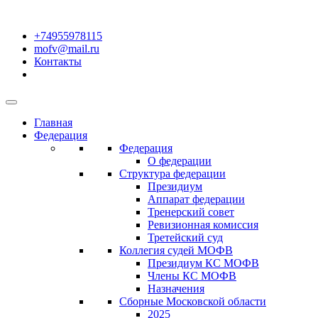
+74955978115
mofv@mail.ru
Контакты
Главная
Федерация
Федерация
О федерации
Структура федерации
Президиум
Аппарат федерации
Тренерский совет
Ревизионная комиссия
Третейский суд
Коллегия судей МОФВ
Президиум КС МОФВ
Члены КС МОФВ
Назначения
Сборные Московской области
2025