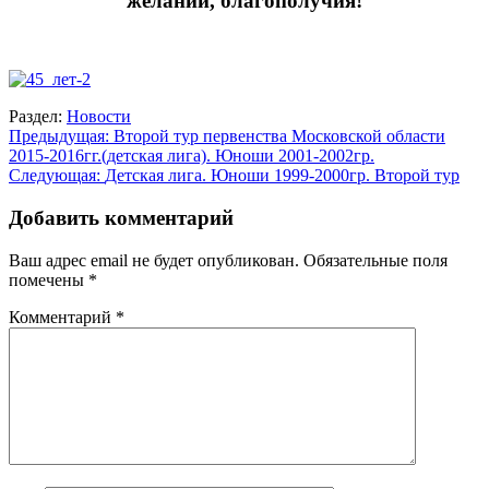
желаний, благополучия!
Раздел:
Новости
Навигация
Предыдущая:
Второй тур первенства Московской области
2015-2016гг.(детская лига). Юноши 2001-2002гр.
по
Следующая:
Детская лига. Юноши 1999-2000гр. Второй тур
записям
Добавить комментарий
Ваш адрес email не будет опубликован.
Обязательные поля
помечены
*
Комментарий
*