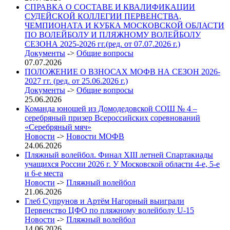
СПРАВКА О СОСТАВЕ И КВАЛИФИКАЦИИ
СУДЕЙСКОЙ КОЛЛЕГИИ ПЕРВЕНСТВА,
ЧЕМПИОНАТА И КУБКА МОСКОВСКОЙ ОБЛАСТИ
ПО ВОЛЕЙБОЛУ И ПЛЯЖНОМУ ВОЛЕЙБОЛУ
СЕЗОНА 2025-2026 гг.(ред. от 07.07.2026 г.)
Документы
->
Общие вопросы
07.07.2026
ПОЛОЖЕНИЕ О ВЗНОСАХ МОФВ НА СЕЗОН 2026-
2027 гг. (ред. от 25.06.2026 г.)
Документы
->
Общие вопросы
25.06.2026
Команда юношей из Домодедовской СОШ № 4 –
серебряный призер Всероссийских соревнований
«Серебряный мяч»
Новости
->
Новости МОФВ
24.06.2026
Пляжный волейбол. Финал XIII летней Спартакиады
учащихся России 2026 г. У Московской области 4-е, 5-е
и 6-е места
Новости
->
Пляжный волейбол
21.06.2026
Глеб Супрунов и Артём Нагорный выиграли
Первенство ЦФО по пляжному волейболу U-15
Новости
->
Пляжный волейбол
14.06.2026