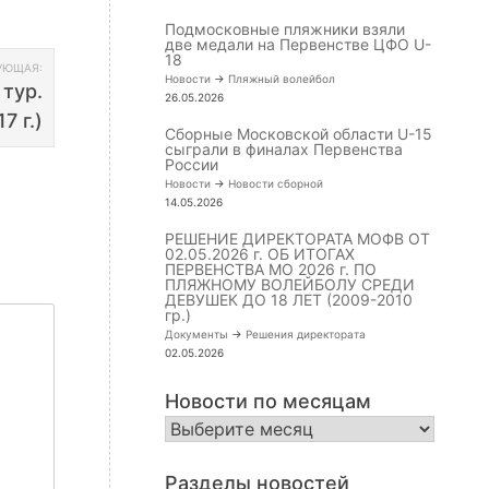
Подмосковные пляжники взяли
две медали на Первенстве ЦФО U-
18
УЮЩАЯ:
Новости
->
Пляжный волейбол
 тур.
26.05.2026
7 г.)
Сборные Московской области U-15
сыграли в финалах Первенства
России
Новости
->
Новости сборной
14.05.2026
РЕШЕНИЕ ДИРЕКТОРАТА МОФВ ОТ
02.05.2026 г. ОБ ИТОГАХ
ПЕРВЕНСТВА МО 2026 г. ПО
ПЛЯЖНОМУ ВОЛЕЙБОЛУ СРЕДИ
ДЕВУШЕК ДО 18 ЛЕТ (2009-2010
гр.)
Документы
->
Решения директората
02.05.2026
Новости по месяцам
Новости
по
месяцам
Разделы новостей