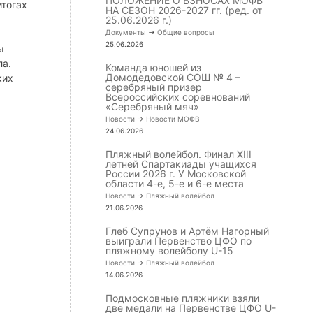
ПОЛОЖЕНИЕ О ВЗНОСАХ МОФВ
итогах
НА СЕЗОН 2026-2027 гг. (ред. от
25.06.2026 г.)
Документы
->
Общие вопросы
25.06.2026
ы
ла.
Команда юношей из
Домодедовской СОШ № 4 –
ких
серебряный призер
Всероссийских соревнований
«Серебряный мяч»
Новости
->
Новости МОФВ
24.06.2026
Пляжный волейбол. Финал XIII
летней Спартакиады учащихся
России 2026 г. У Московской
области 4-е, 5-е и 6-е места
Новости
->
Пляжный волейбол
21.06.2026
Глеб Супрунов и Артём Нагорный
выиграли Первенство ЦФО по
пляжному волейболу U-15
Новости
->
Пляжный волейбол
14.06.2026
Подмосковные пляжники взяли
две медали на Первенстве ЦФО U-