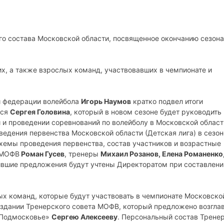
го состава Московской области, посвященное окончанию сезона
х, а также взрослых команд, участвовавших в чемпионате и
й федерации волейбола
Игорь Наумов
кратко подвел итоги
мся
Сергея Головина
, который в новом сезоне будет руководить
и проведении соревнований по волейболу в Московской област
ведения первенства Московской области (Детская лига) в сезон
хемы проведения первенства, состав участников и возрастные
 МОФВ
Роман Гусев
, тренеры
Михаил Розанов, Елена Романенко
ившие предложения будут учтены Директоратом при составлени
х команд, которые будут участвовать в чемпионате Московско
оздании Тренерского совета МОФВ, который предложено возгла
«Подмосковье»
Сергею Алексееву
. Персональный состав Трене