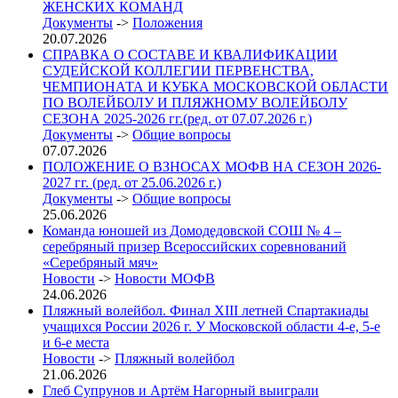
ЖЕНСКИХ КОМАНД
Документы
->
Положения
20.07.2026
СПРАВКА О СОСТАВЕ И КВАЛИФИКАЦИИ
СУДЕЙСКОЙ КОЛЛЕГИИ ПЕРВЕНСТВА,
ЧЕМПИОНАТА И КУБКА МОСКОВСКОЙ ОБЛАСТИ
ПО ВОЛЕЙБОЛУ И ПЛЯЖНОМУ ВОЛЕЙБОЛУ
СЕЗОНА 2025-2026 гг.(ред. от 07.07.2026 г.)
Документы
->
Общие вопросы
07.07.2026
ПОЛОЖЕНИЕ О ВЗНОСАХ МОФВ НА СЕЗОН 2026-
2027 гг. (ред. от 25.06.2026 г.)
Документы
->
Общие вопросы
25.06.2026
Команда юношей из Домодедовской СОШ № 4 –
серебряный призер Всероссийских соревнований
«Серебряный мяч»
Новости
->
Новости МОФВ
24.06.2026
Пляжный волейбол. Финал XIII летней Спартакиады
учащихся России 2026 г. У Московской области 4-е, 5-е
и 6-е места
Новости
->
Пляжный волейбол
21.06.2026
Глеб Супрунов и Артём Нагорный выиграли