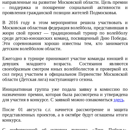
направленные на развитие Московской области. Цель премии
– поддержка и поощрение социальной активности и
проявления гражданской позиции жителей Подмосковья.
В 2016 году в этом мероприятии решила участвовать и
Московская областная федерация волейбола, представившая в
жюри свой проект — традиционный турнир по волейболу
среди детско-юношеских команд, посвященный Дню Победы.
Эти соревнования хорошо известны тем, кто занимается
детским волейболом области.
Ежегодно в турнире принимают участие команды юношей и
девушек младшего возраста. Состязания являются
своеобразным смотром юных волейболистов и проверкой их
сил перед участием в официальном Первенстве Московской
области (Детская лига) наступающего сезона.
Инициативная группа уже подала заявку в комиссию по
назначению премии, которая была рассмотрена и утверждена
для участия в конкурсе. С заявкой можно ознакомиться
здесь
.
После 01 августа с.г. начнется рассмотрение и защита
представленных проектов, а в октябре будут оглашены итоги
конкурса.
С информацией об истории турнира «День Победы»,