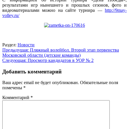
результатами игр нынешнего и прошлых сезонов, фото и
видеоматериалами можно на сайте турнира —
http://9may-
volley.ru/
Раздел:
Новости
Навигация
Предыдущая:
Пляжный волейбол. Второй этап первенства
Московской области (детские команды)
по
Следующая:
Просмотр кандидатов в УОР № 2
записям
Добавить комментарий
Ваш адрес email не будет опубликован.
Обязательные поля
помечены
*
Комментарий
*