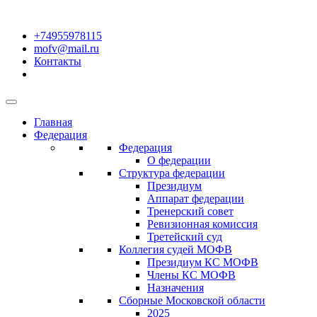
+74955978115
mofv@mail.ru
Контакты
Главная
Федерация
Федерация
О федерации
Структура федерации
Президиум
Аппарат федерации
Тренерский совет
Ревизионная комиссия
Третейский суд
Коллегия судей МОФВ
Президиум КС МОФВ
Члены КС МОФВ
Назначения
Сборные Московской области
2025