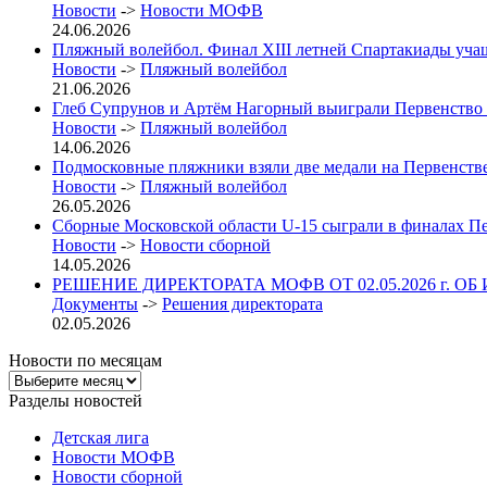
Новости
->
Новости МОФВ
24.06.2026
Пляжный волейбол. Финал XIII летней Спартакиады учащих
Новости
->
Пляжный волейбол
21.06.2026
Глеб Супрунов и Артём Нагорный выиграли Первенство
Новости
->
Пляжный волейбол
14.06.2026
Подмосковные пляжники взяли две медали на Первенст
Новости
->
Пляжный волейбол
26.05.2026
Сборные Московской области U-15 сыграли в финалах П
Новости
->
Новости сборной
14.05.2026
РЕШЕНИЕ ДИРЕКТОРАТА МОФВ ОТ 02.05.2026 г. ОБ
Документы
->
Решения директората
02.05.2026
Новости по месяцам
Новости
по
Разделы новостей
месяцам
Детская лига
Новости МОФВ
Новости сборной