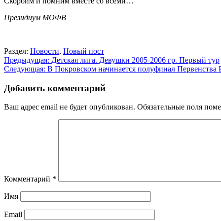
Скорбим и помним вместе со всеми…
Президиум МОФВ
Раздел:
Новости
,
Новый пост
Навигация
Предыдущая:
Детская лига. Девушки 2005-2006 гр. Первый тур
Следующая:
В Покровском начинается полуфинал Первенства Р
по
записям
Добавить комментарий
Ваш адрес email не будет опубликован.
Обязательные поля пом
Комментарий
*
Имя
Email