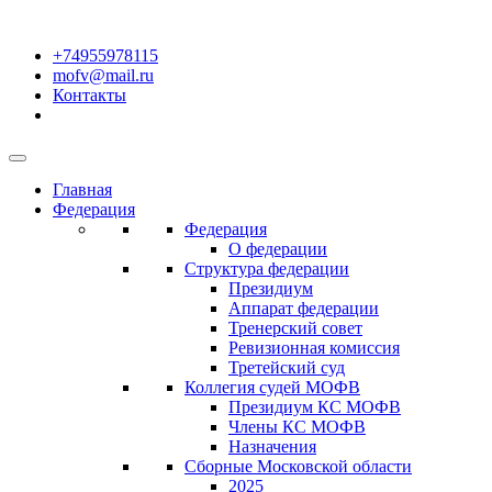
+74955978115
mofv@mail.ru
Контакты
Главная
Федерация
Федерация
О федерации
Структура федерации
Президиум
Аппарат федерации
Тренерский совет
Ревизионная комиссия
Третейский суд
Коллегия судей МОФВ
Президиум КС МОФВ
Члены КС МОФВ
Назначения
Сборные Московской области
2025