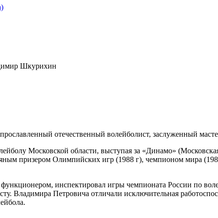
)
димир Шкурихин
ся прославленный отечественный волейболист, заслуженный маст
ейболу Московской области, выступая за «Динамо» (Московская 
ряным призером Олимпийских игр (1988 г), чемпионом мира (19
функционером, инспектировал игры чемпионата России по волей
сту. Владимира Петровича отличали исключительная работоспосо
ейбола.