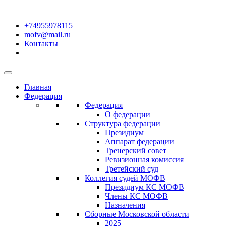
+74955978115
mofv@mail.ru
Контакты
Главная
Федерация
Федерация
О федерации
Структура федерации
Президиум
Аппарат федерации
Тренерский совет
Ревизионная комиссия
Третейский суд
Коллегия судей МОФВ
Президиум КС МОФВ
Члены КС МОФВ
Назначения
Сборные Московской области
2025