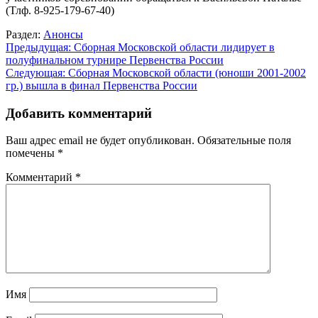
(Тлф. 8-925-179-67-40)
Раздел:
Анонсы
Навигация
Предыдущая:
Сборная Московской области лидирует в
полуфинальном турнире Первенства России
по
Следующая:
Сборная Московской области (юноши 2001-2002
записям
гр.) вышла в финал Первенства России
Добавить комментарий
Ваш адрес email не будет опубликован.
Обязательные поля
помечены
*
Комментарий
*
Имя