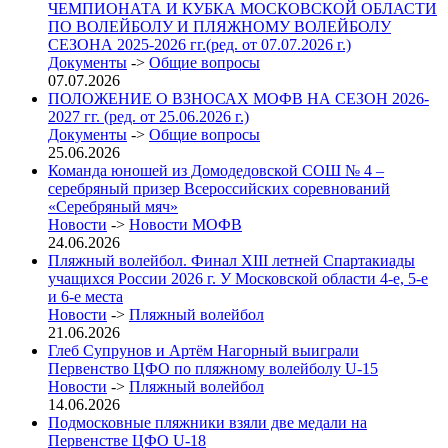
ЧЕМПИОНАТА И КУБКА МОСКОВСКОЙ ОБЛАСТИ
ПО ВОЛЕЙБОЛУ И ПЛЯЖНОМУ ВОЛЕЙБОЛУ
СЕЗОНА 2025-2026 гг.(ред. от 07.07.2026 г.)
Документы
->
Общие вопросы
07.07.2026
ПОЛОЖЕНИЕ О ВЗНОСАХ МОФВ НА СЕЗОН 2026-
2027 гг. (ред. от 25.06.2026 г.)
Документы
->
Общие вопросы
25.06.2026
Команда юношей из Домодедовской СОШ № 4 –
серебряный призер Всероссийских соревнований
«Серебряный мяч»
Новости
->
Новости МОФВ
24.06.2026
Пляжный волейбол. Финал XIII летней Спартакиады
учащихся России 2026 г. У Московской области 4-е, 5-е
и 6-е места
Новости
->
Пляжный волейбол
21.06.2026
Глеб Супрунов и Артём Нагорный выиграли
Первенство ЦФО по пляжному волейболу U-15
Новости
->
Пляжный волейбол
14.06.2026
Подмосковные пляжники взяли две медали на
Первенстве ЦФО U-18