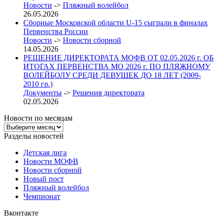
Новости
->
Пляжный волейбол
26.05.2026
Сборные Московской области U-15 сыграли в финалах
Первенства России
Новости
->
Новости сборной
14.05.2026
РЕШЕНИЕ ДИРЕКТОРАТА МОФВ ОТ 02.05.2026 г. ОБ
ИТОГАХ ПЕРВЕНСТВА МО 2026 г. ПО ПЛЯЖНОМУ
ВОЛЕЙБОЛУ СРЕДИ ДЕВУШЕК ДО 18 ЛЕТ (2009-
2010 гр.)
Документы
->
Решения директората
02.05.2026
Новости по месяцам
Новости
по
Разделы новостей
месяцам
Детская лига
Новости МОФВ
Новости сборной
Новый пост
Пляжный волейбол
Чемпионат
Вконтакте