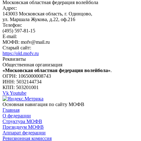
Московская областная федерация волейбола
Адрес:
143003 Московская область, г. Одинцово,
ул. Маршала Жукова, д.22, оф.216
Телефон:
(495) 597-81-15
E-mail:
МОФВ: mofv@mail.ru
Старый сайт:
https://old.mofv.ru
Реквизиты
Общественная организация
«Московская областная федерация волейбола»
.
ОГРН: 1065000008743
ИНН: 5032144734
КПП: 503201001
Vk
Youtube
Основная навигация по сайту МОФВ
Главная
О федерации
Структура МОФВ
Президиум МОФВ
Аппарат федерации
Ревизионная комиссия