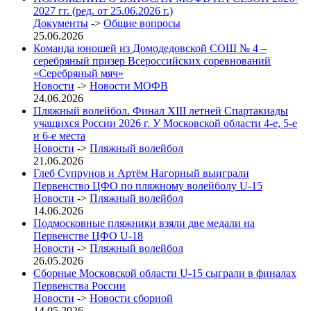
2027 гг. (ред. от 25.06.2026 г.)
Документы
->
Общие вопросы
25.06.2026
Команда юношей из Домодедовской СОШ № 4 –
серебряный призер Всероссийских соревнований
«Серебряный мяч»
Новости
->
Новости МОФВ
24.06.2026
Пляжный волейбол. Финал XIII летней Спартакиады
учащихся России 2026 г. У Московской области 4-е, 5-е
и 6-е места
Новости
->
Пляжный волейбол
21.06.2026
Глеб Супрунов и Артём Нагорный выиграли
Первенство ЦФО по пляжному волейболу U-15
Новости
->
Пляжный волейбол
14.06.2026
Подмосковные пляжники взяли две медали на
Первенстве ЦФО U-18
Новости
->
Пляжный волейбол
26.05.2026
Сборные Московской области U-15 сыграли в финалах
Первенства России
Новости
->
Новости сборной
14.05.2026