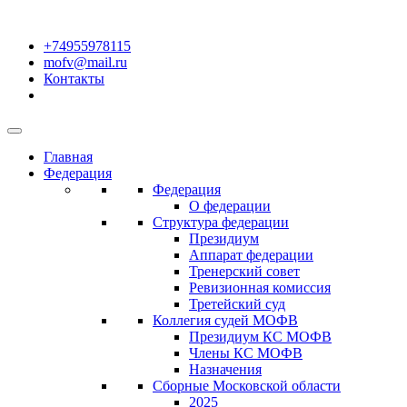
+74955978115
mofv@mail.ru
Контакты
Главная
Федерация
Федерация
О федерации
Структура федерации
Президиум
Аппарат федерации
Тренерский совет
Ревизионная комиссия
Третейский суд
Коллегия судей МОФВ
Президиум КС МОФВ
Члены КС МОФВ
Назначения
Сборные Московской области
2025