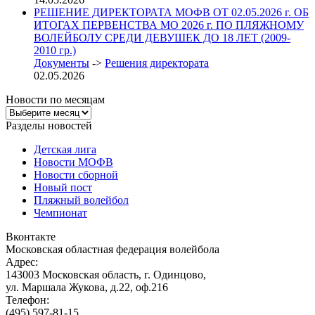
РЕШЕНИЕ ДИРЕКТОРАТА МОФВ ОТ 02.05.2026 г. ОБ
ИТОГАХ ПЕРВЕНСТВА МО 2026 г. ПО ПЛЯЖНОМУ
ВОЛЕЙБОЛУ СРЕДИ ДЕВУШЕК ДО 18 ЛЕТ (2009-
2010 гр.)
Документы
->
Решения директората
02.05.2026
Новости по месяцам
Новости
по
Разделы новостей
месяцам
Детская лига
Новости МОФВ
Новости сборной
Новый пост
Пляжный волейбол
Чемпионат
Вконтакте
Московская областная федерация волейбола
Адрес:
143003 Московская область, г. Одинцово,
ул. Маршала Жукова, д.22, оф.216
Телефон:
(495) 597-81-15