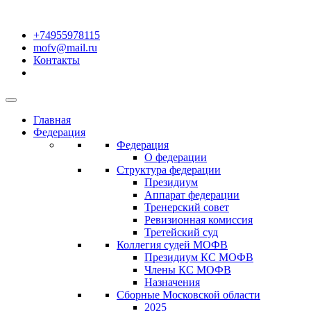
+74955978115
mofv@mail.ru
Контакты
Главная
Федерация
Федерация
О федерации
Структура федерации
Президиум
Аппарат федерации
Тренерский совет
Ревизионная комиссия
Третейский суд
Коллегия судей МОФВ
Президиум КС МОФВ
Члены КС МОФВ
Назначения
Сборные Московской области
2025