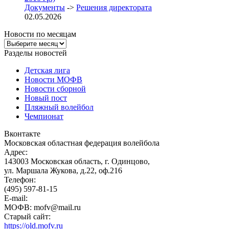
Документы
->
Решения директората
02.05.2026
Новости по месяцам
Новости
по
Разделы новостей
месяцам
Детская лига
Новости МОФВ
Новости сборной
Новый пост
Пляжный волейбол
Чемпионат
Вконтакте
Московская областная федерация волейбола
Адрес:
143003 Московская область, г. Одинцово,
ул. Маршала Жукова, д.22, оф.216
Телефон:
(495) 597-81-15
E-mail:
МОФВ: mofv@mail.ru
Старый сайт:
https://old.mofv.ru