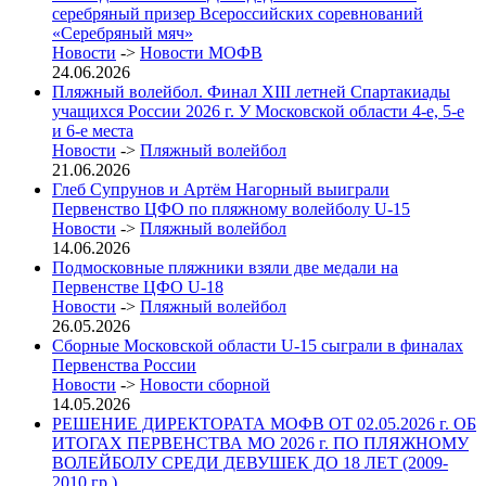
серебряный призер Всероссийских соревнований
«Серебряный мяч»
Новости
->
Новости МОФВ
24.06.2026
Пляжный волейбол. Финал XIII летней Спартакиады
учащихся России 2026 г. У Московской области 4-е, 5-е
и 6-е места
Новости
->
Пляжный волейбол
21.06.2026
Глеб Супрунов и Артём Нагорный выиграли
Первенство ЦФО по пляжному волейболу U-15
Новости
->
Пляжный волейбол
14.06.2026
Подмосковные пляжники взяли две медали на
Первенстве ЦФО U-18
Новости
->
Пляжный волейбол
26.05.2026
Сборные Московской области U-15 сыграли в финалах
Первенства России
Новости
->
Новости сборной
14.05.2026
РЕШЕНИЕ ДИРЕКТОРАТА МОФВ ОТ 02.05.2026 г. ОБ
ИТОГАХ ПЕРВЕНСТВА МО 2026 г. ПО ПЛЯЖНОМУ
ВОЛЕЙБОЛУ СРЕДИ ДЕВУШЕК ДО 18 ЛЕТ (2009-
2010 гр.)