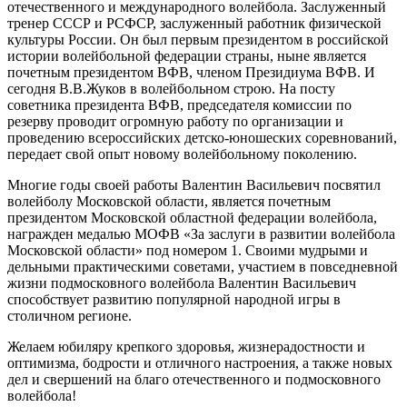
отечественного и международного волейбола. Заслуженный
тренер СССР и РСФСР, заслуженный работник физической
культуры России. Он был первым президентом в российской
истории волейбольной федерации страны, ныне является
почетным президентом ВФВ, членом Президиума ВФВ. И
сегодня В.В.Жуков в волейбольном строю. На посту
советника президента ВФВ, председателя комиссии по
резерву проводит огромную работу по организации и
проведению всероссийских детско-юношеских соревнований,
передает свой опыт новому волейбольному поколению.
Многие годы своей работы Валентин Васильевич посвятил
волейболу Московской области, является почетным
президентом Московской областной федерации волейбола,
награжден медалью МОФВ «За заслуги в развитии волейбола
Московской области» под номером 1. Своими мудрыми и
дельными практическими советами, участием в повседневной
жизни подмосковного волейбола Валентин Васильевич
способствует развитию популярной народной игры в
столичном регионе.
Желаем юбиляру крепкого здоровья, жизнерадостности и
оптимизма, бодрости и отличного настроения, а также новых
дел и свершений на благо отечественного и подмосковного
волейбола!