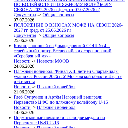
ПО ВОЛЕЙБОЛУ И ПЛЯЖНОМУ ВОЛЕЙБОЛУ
СЕЗОНА 2025-2026 гг.(ред. от 07.07.2026 г.)
Документы
->
Общие вопросы
07.07.2026
ПОЛОЖЕНИЕ О ВЗНОСАХ МОФВ НА СЕЗОН 2026-
2027 гг. (ред. от 25.06.2026 г.)
Документы
->
Общие вопросы
25.06.2026
Команда юношей из Домодедовской СОШ № 4 –
серебряный призер Всероссийских соревнований
«Серебряный мяч»
Новости
->
Новости МОФВ
24.06.2026
Пляжный волейбол. Финал XIII летней Спартакиады
учащихся России 2026 г. У Московской области 4-е, 5-е
и 6-е места
Новости
->
Пляжный волейбол
21.06.2026
Глеб Супрунов и Артём Нагорный выиграли
Первенство ЦФО по пляжному волейболу U-15
Новости
->
Пляжный волейбол
14.06.2026
Подмосковные пляжники взяли две медали на
Первенстве ЦФО U-18
Новости
->
Пляжный волейбол