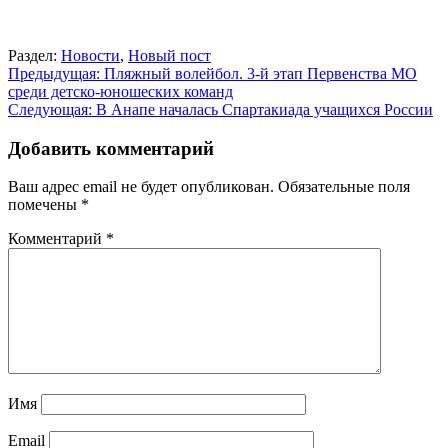
Раздел:
Новости
,
Новый пост
Навигация
Предыдущая:
Пляжный волейбол. 3-й этап Первенства МО
среди детско-юношеских команд
по
Следующая:
В Анапе началась Спартакиада учащихся России
записям
Добавить комментарий
Ваш адрес email не будет опубликован.
Обязательные поля
помечены
*
Комментарий
*
Имя
Email