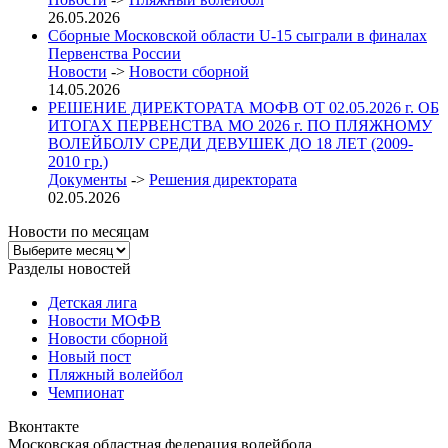
26.05.2026
Сборные Московской области U-15 сыграли в финалах
Первенства России
Новости
->
Новости сборной
14.05.2026
РЕШЕНИЕ ДИРЕКТОРАТА МОФВ ОТ 02.05.2026 г. ОБ
ИТОГАХ ПЕРВЕНСТВА МО 2026 г. ПО ПЛЯЖНОМУ
ВОЛЕЙБОЛУ СРЕДИ ДЕВУШЕК ДО 18 ЛЕТ (2009-
2010 гр.)
Документы
->
Решения директората
02.05.2026
Новости по месяцам
Новости
по
Разделы новостей
месяцам
Детская лига
Новости МОФВ
Новости сборной
Новый пост
Пляжный волейбол
Чемпионат
Вконтакте
Московская областная федерация волейбола