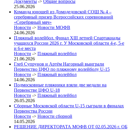
Документы
->
Общие вопросы
25.06.2026
Команда юношей из Домодедовской СОШ № 4 –
серебряный призер Всероссийских соревнований
«Серебряный мяч»
Новости
->
Новости МОФВ
24.06.2026
Пляжный волейбол. Финал XIII летней Спартакиады
учащихся России 2026 г. У Московской области 4-е, 5-е
и 6-е места
Новости
->
Пляжный волейбол
21.06.2026
Глеб Супрунов и Артём Нагорный выиграли
Первенство ЦФО по пляжному волейболу U-15
Новости
->
Пляжный волейбол
14.06.2026
Подмосковные пляжники взяли две медали на
Первенстве ЦФО U-18
Новости
->
Пляжный волейбол
26.05.2026
Сборные Московской области U-15 сыграли в финалах
Первенства России
Новости
->
Новости сборной
14.05.2026
РЕШЕНИЕ ДИРЕКТОРАТА МОФВ ОТ 02.05.2026 г. ОБ