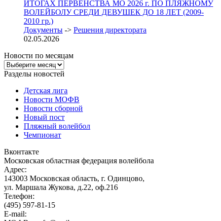
ИТОГАХ ПЕРВЕНСТВА МО 2026 г. ПО ПЛЯЖНОМУ
ВОЛЕЙБОЛУ СРЕДИ ДЕВУШЕК ДО 18 ЛЕТ (2009-
2010 гр.)
Документы
->
Решения директората
02.05.2026
Новости по месяцам
Новости
по
Разделы новостей
месяцам
Детская лига
Новости МОФВ
Новости сборной
Новый пост
Пляжный волейбол
Чемпионат
Вконтакте
Московская областная федерация волейбола
Адрес:
143003 Московская область, г. Одинцово,
ул. Маршала Жукова, д.22, оф.216
Телефон:
(495) 597-81-15
E-mail: