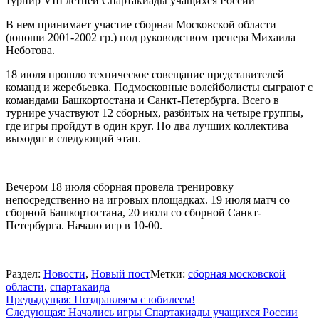
турнир VIII летней Спартакиады учащихся России
В нем принимает участие сборная Московской области
(юноши 2001-2002 гр.) под руководством тренера Михаила
Неботова.
18 июля прошло техническое совещание представителей
команд и жеребьевка. Подмосковные волейболисты сыграют с
командами Башкортостана и Санкт-Петербурга. Всего в
турнире участвуют 12 сборных, разбитых на четыре группы,
где игры пройдут в один круг. По два лучших коллектива
выходят в следующий этап.
Вечером 18 июля сборная провела тренировку
непосредственно на игровых площадках. 19 июля матч со
сборной Башкортостана, 20 июля со сборной Санкт-
Петербурга. Начало игр в 10-00.
Раздел:
Новости
,
Новый пост
Метки:
сборная московской
области
,
спартакаида
Навигация
Предыдущая:
Поздравляем с юбилеем!
Следующая:
Начались игры Спартакиады учащихся России